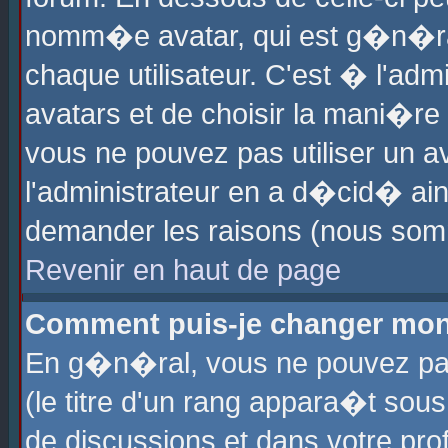
nomm�e avatar, qui est g�n�ra
chaque utilisateur. C'est � l'admi
avatars et de choisir la mani�re 
vous ne pouvez pas utiliser un av
l'administrateur en a d�cid� ain
demander les raisons (nous somm
Revenir en haut de page
Comment puis-je changer mon
En g�n�ral, vous ne pouvez pas 
(le titre d'un rang appara�t sous
de discussions et dans votre prof