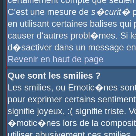
certainement compte que seuleme
C'est une mesure de
s�curit�
p
en utilisant certaines balises qu
causer d'autres probl�mes. Si l
d�sactiver dans un message en p
Revenir en haut de page
Que sont les smilies ?
Les smilies, ou Emotic�nes sont 
pour exprimer certains sentiments
signifie joyeux, :( signifie triste
�motic�nes lors de la composit
utiliser abusivement ces smilies,