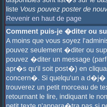
liste
Vous pouvez poster de nouve
Revenir en haut de page
Comment puis-je �diter ou s
A moins que vous soyez l'admini
pouvez seulement �diter ou sup
pouvez �diter un message (parf
apr�s qu'il soit post�) en cliqu
concern�. Si quelqu'un a d�j�
trouverez un petit morceau de t
retournant le lire, indiquant le 
petit texte n'appara�tra pas si 