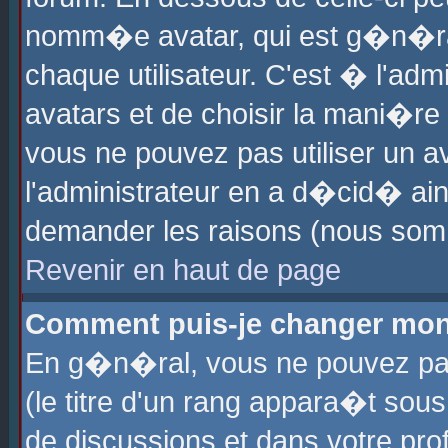
nomm�e avatar, qui est g�n�ra
chaque utilisateur. C'est � l'admi
avatars et de choisir la mani�re 
vous ne pouvez pas utiliser un av
l'administrateur en a d�cid� ain
demander les raisons (nous somm
Revenir en haut de page
Comment puis-je changer mon
En g�n�ral, vous ne pouvez pas 
(le titre d'un rang appara�t sous
de discussions et dans votre prof