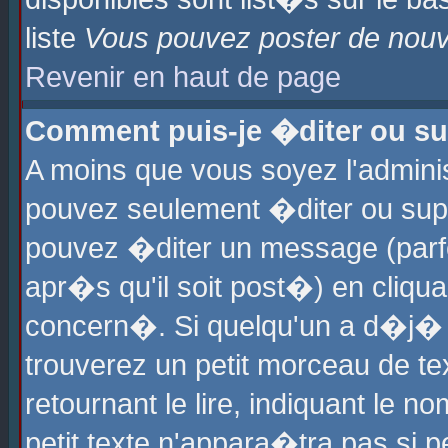
liste
Vous pouvez poster de nouve
Revenir en haut de page
Comment puis-je �diter ou s
A moins que vous soyez l'admini
pouvez seulement �diter ou sup
pouvez �diter un message (parf
apr�s qu'il soit post�) en cliqu
concern�. Si quelqu'un a d�j�
trouverez un petit morceau de t
retournant le lire, indiquant le 
petit texte n'appara�tra pas si 