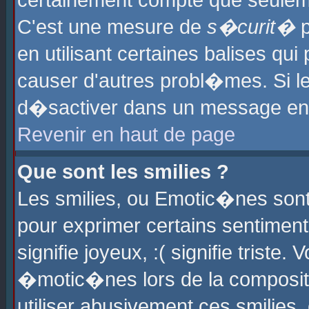
certainement compte que seuleme
C'est une mesure de
s�curit�
p
en utilisant certaines balises qu
causer d'autres probl�mes. Si l
d�sactiver dans un message en p
Revenir en haut de page
Que sont les smilies ?
Les smilies, ou Emotic�nes sont 
pour exprimer certains sentiments
signifie joyeux, :( signifie triste
�motic�nes lors de la composit
utiliser abusivement ces smilies,