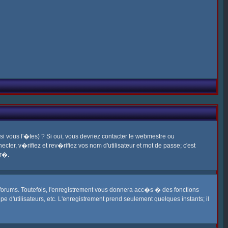
 vous l'�tes) ? Si oui, vous devriez contacter le webmestre ou
er, v�rifiez et rev�rifiez vos nom d'utilisateur et mot de passe; c'est
ur�.
 forums. Toutefois, l'enregistrement vous donnera acc�s � des fonctions
e d'utilisateurs, etc. L'enregistrement prend seulement quelques instants; il