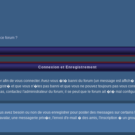
 ce forum ?
Connexion et Enregistrement
afin de vous connecter. Avez-vous �t� banni du forum (un message est affich� si
gistr� et que vous n'�tes pas banni et que vous ne pouvez toujours pas vous connect
, contactez l'administrateur du forum; il se peut que le forum ait �t� mal config
ous avez besoin ou non de vous enregistrer pour poster des messages sur certains
avatar, une messagerie priv�e, l'envoi d'e-mail � des amis, l'inscription � un group