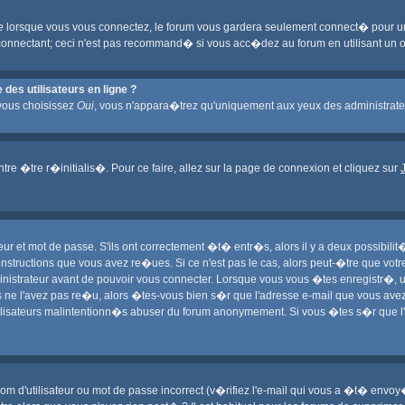
e
lorsque vous vous connectez, le forum vous gardera seulement connect� pour une
connectant; ceci n'est pas recommand� si vous acc�dez au forum en utilisant un o
des utilisateurs en ligne ?
 vous choisissez
Oui
, vous n'appara�trez qu'uniquement aux yeux des administrat
tre �tre r�initialis�. Pour ce faire, allez sur la page de connexion et cliquez sur
 et mot de passe. S'ils ont correctement �t� entr�s, alors il y a deux possibilit
instructions que vous avez re�ues. Si ce n'est pas le cas, alors peut-�tre que vot
nistrateur avant de pouvoir vous connecter. Lorsque vous vous �tes enregistr�, un
ous ne l'avez pas re�u, alors �tes-vous bien s�r que l'adresse e-mail que vous avez 
s utilisateurs malintentionn�s abuser du forum anonymement. Si vous �tes s�r que l
m d'utilisateur ou mot de passe incorrect (v�rifiez l'e-mail qui vous a �t� envo