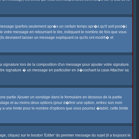
essage (parfois seulement apr�s un certain temps apr�s qu'il soit post�)
otre message en retournant le lire, indiquant le nombre de fois que vous
ls devraient laisser un message expliquant ce qu'ils ont modifi� et
sa signature
lors de la composition d'un message pour ajouter votre signature.
tre signature � un message en particulier en d�cochant la case Attacher sa
 une partie
Ajouter un sondage
dans le formulaire en dessous de la partie
ondage et au moins deux options (pour d�finir une option, entrez son nom
y a une limite pour le nombre d'options que vous pourrez �tablir; cette limite
cliquez sur le bouton 'Editer' du premier message du sujet (il a toujours le