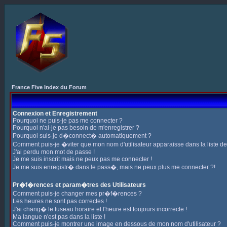
France Five Index du Forum
Connexion et Enregistrement
Pourquoi ne puis-je pas me connecter ?
Pourquoi n'ai-je pas besoin de m'enregistrer ?
Pourquoi suis-je d�connect� automatiquement ?
Comment puis-je �viter que mon nom d'utilisateur apparaisse dans la liste des
J'ai perdu mon mot de passe !
Je me suis inscrit mais ne peux pas me connecter !
Je me suis enregistr� dans le pass�, mais ne peux plus me connecter ?!
Pr�f�rences et param�tres des Utilisateurs
Comment puis-je changer mes pr�f�rences ?
Les heures ne sont pas correctes !
J'ai chang� le fuseau horaire et l'heure est toujours incorrecte !
Ma langue n'est pas dans la liste !
Comment puis-je montrer une image en dessous de mon nom d'utilisateur ?