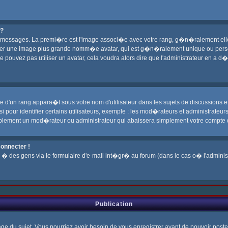
 ?
 des messages. La premi�re est l'image associ�e avec votre rang, g�n�ralement el
rouver une image plus grande nomm�e avatar, qui est g�n�ralement unique ou person
ne pouvez pas utiliser un avatar, cela voudra alors dire que l'administrateur en a 
 d'un rang appara�t sous votre nom d'utilisateur dans les sujets de discussions et 
ur identifier certains utilisateurs, exemple : les mod�rateurs et administrateurs 
obablement un mod�rateur ou administrateur qui abaissera simplement votre compte
connecter !
des gens via le formulaire d'e-mail int�gr� au forum (dans le cas o� l'administrate
Publication
page du sujet. Vous pourriez avoir besoin de vous enregistrer avant de pouvoir poste