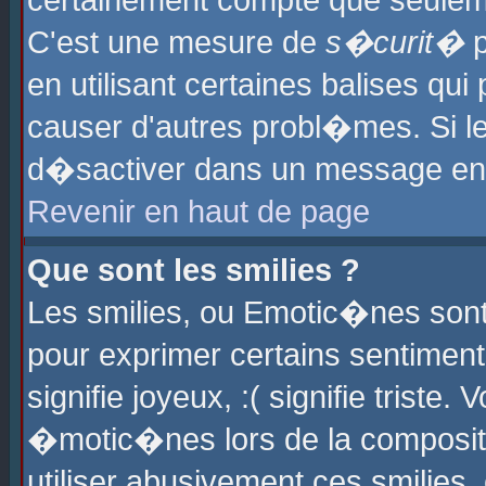
certainement compte que seuleme
C'est une mesure de
s�curit�
p
en utilisant certaines balises qu
causer d'autres probl�mes. Si l
d�sactiver dans un message en p
Revenir en haut de page
Que sont les smilies ?
Les smilies, ou Emotic�nes sont 
pour exprimer certains sentiments
signifie joyeux, :( signifie triste
�motic�nes lors de la composit
utiliser abusivement ces smilies,