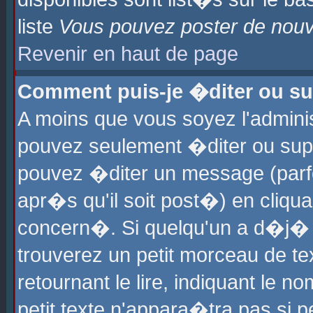
liste
Vous pouvez poster de nouve
Revenir en haut de page
Comment puis-je �diter ou s
A moins que vous soyez l'admini
pouvez seulement �diter ou sup
pouvez �diter un message (parf
apr�s qu'il soit post�) en cliqu
concern�. Si quelqu'un a d�j�
trouverez un petit morceau de t
retournant le lire, indiquant le 
petit texte n'appara�tra pas si 