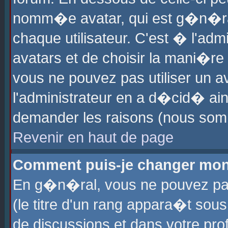
nomm�e avatar, qui est g�n�ra
chaque utilisateur. C'est � l'admi
avatars et de choisir la mani�re 
vous ne pouvez pas utiliser un av
l'administrateur en a d�cid� ain
demander les raisons (nous somm
Revenir en haut de page
Comment puis-je changer mon
En g�n�ral, vous ne pouvez pas 
(le titre d'un rang appara�t sous
de discussions et dans votre prof