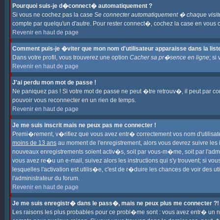
Pourquoi suis-je d�connect� automatiquement ?
Si vous ne cochez pas la case
Se connecter automatiquement � chaque visit
compte par quelqu'un d'autre. Pour rester connect�, cochez la case en vous 
Revenir en haut de page
Comment puis-je �viter que mon nom d'utilisateur apparaisse dans la liste 
Dans votre profil, vous trouverez une option
Cacher sa pr�sence en ligne
; si
Revenir en haut de page
J'ai perdu mon mot de passe !
Ne paniquez pas ! Si votre mot de passe ne peut �tre retrouv�, il peut par con
pouvoir vous reconnecter en un rien de temps.
Revenir en haut de page
Je me suis inscrit mais ne peux pas me connecter !
Premi�rement, v�rifiez que vous avez entr� correctement vos nom d'utilisateur
moins de 13 ans
au moment de l'enregistrement, alors vous devrez suivre les 
nouveaux enregistrements soient activ�s, soit par vous-m�me, soit par l'admi
vous avez re�u un e-mail, suivez alors les instructions qui s'y trouvent; si v
lesquelles l'activation est utilis�e, c'est de r�duire les chances de voir de
l'administrateur du forum.
Revenir en haut de page
Je me suis enregistr� dans le pass�, mais ne peux plus me connecter ?!
Les raisons les plus probables pour ce probl�me sont : vous avez entr� un no