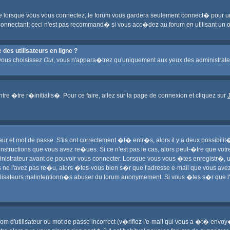
e
lorsque vous vous connectez, le forum vous gardera seulement connect� pour une
connectant; ceci n'est pas recommand� si vous acc�dez au forum en utilisant un o
des utilisateurs en ligne ?
 vous choisissez
Oui
, vous n'appara�trez qu'uniquement aux yeux des administrat
tre �tre r�initialis�. Pour ce faire, allez sur la page de connexion et cliquez sur
 et mot de passe. S'ils ont correctement �t� entr�s, alors il y a deux possibilit
instructions que vous avez re�ues. Si ce n'est pas le cas, alors peut-�tre que vot
nistrateur avant de pouvoir vous connecter. Lorsque vous vous �tes enregistr�, un
ous ne l'avez pas re�u, alors �tes-vous bien s�r que l'adresse e-mail que vous avez 
s utilisateurs malintentionn�s abuser du forum anonymement. Si vous �tes s�r que l
m d'utilisateur ou mot de passe incorrect (v�rifiez l'e-mail qui vous a �t� envo