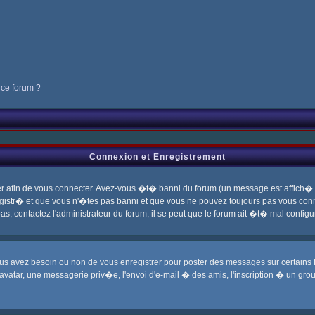
 ce forum ?
Connexion et Enregistrement
afin de vous connecter. Avez-vous �t� banni du forum (un message est affich� si
gistr� et que vous n'�tes pas banni et que vous ne pouvez toujours pas vous connect
, contactez l'administrateur du forum; il se peut que le forum ait �t� mal config
ous avez besoin ou non de vous enregistrer pour poster des messages sur certains
avatar, une messagerie priv�e, l'envoi d'e-mail � des amis, l'inscription � un group