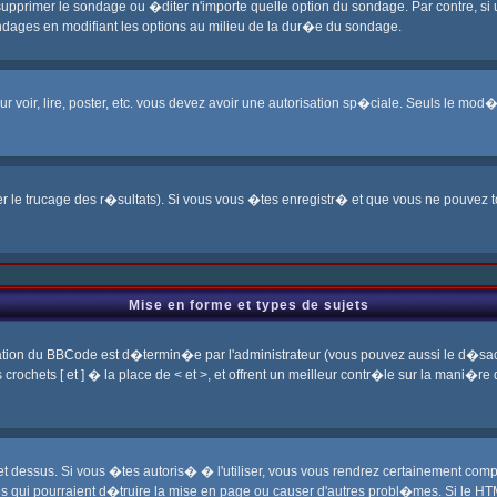
supprimer le sondage ou �diter n'importe quelle option du sondage. Par contre, s
ondages en modifiant les options au milieu de la dur�e du sondage.
ur voir, lire, poster, etc. vous devez avoir une autorisation sp�ciale. Seuls le mo
er le trucage des r�sultats). Si vous vous �tes enregistr� et que vous ne pouvez t
Mise en forme et types de sujets
ation du BBCode est d�termin�e par l'administrateur (vous pouvez aussi le d�sac
rochets [ et ] � la place de < et >, et offrent un meilleur contr�le sur la mani�r
et dessus. Si vous �tes autoris� � l'utiliser, vous vous rendrez certainement com
ses qui pourraient d�truire la mise en page ou causer d'autres probl�mes. Si le H