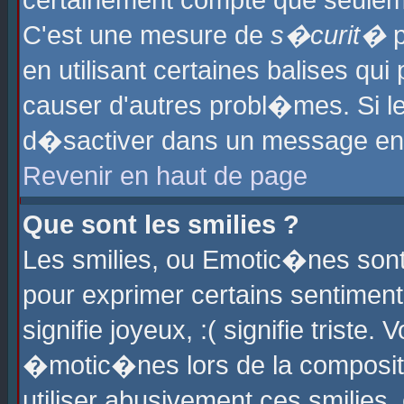
certainement compte que seuleme
C'est une mesure de
s�curit�
p
en utilisant certaines balises qu
causer d'autres probl�mes. Si l
d�sactiver dans un message en p
Revenir en haut de page
Que sont les smilies ?
Les smilies, ou Emotic�nes sont 
pour exprimer certains sentiments
signifie joyeux, :( signifie triste
�motic�nes lors de la composit
utiliser abusivement ces smilies,