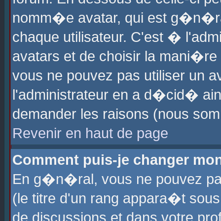
nomm�e avatar, qui est g�n�ra
chaque utilisateur. C'est � l'admi
avatars et de choisir la mani�re 
vous ne pouvez pas utiliser un av
l'administrateur en a d�cid� ain
demander les raisons (nous somm
Revenir en haut de page
Comment puis-je changer mon
En g�n�ral, vous ne pouvez pas 
(le titre d'un rang appara�t sous
de discussions et dans votre prof