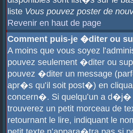
liste
Vous pouvez poster de nouve
Revenir en haut de page
Comment puis-je �diter ou s
A moins que vous soyez l'admini
pouvez seulement �diter ou sup
pouvez �diter un message (parf
apr�s qu'il soit post�) en cliqu
concern�. Si quelqu'un a d�j�
trouverez un petit morceau de t
retournant le lire, indiquant le 
petit texte n'appara�tra pas si 