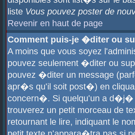
liste
Vous pouvez poster de nouve
Revenir en haut de page
Comment puis-je �diter ou s
A moins que vous soyez l'admini
pouvez seulement �diter ou sup
pouvez �diter un message (parf
apr�s qu'il soit post�) en cliqu
concern�. Si quelqu'un a d�j�
trouverez un petit morceau de t
retournant le lire, indiquant le 
petit texte n'appara�tra pas si 