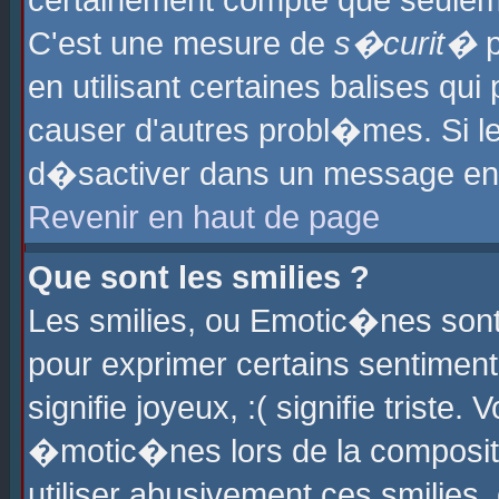
certainement compte que seuleme
C'est une mesure de
s�curit�
p
en utilisant certaines balises qu
causer d'autres probl�mes. Si l
d�sactiver dans un message en p
Revenir en haut de page
Que sont les smilies ?
Les smilies, ou Emotic�nes sont 
pour exprimer certains sentiments
signifie joyeux, :( signifie triste
�motic�nes lors de la composit
utiliser abusivement ces smilies,