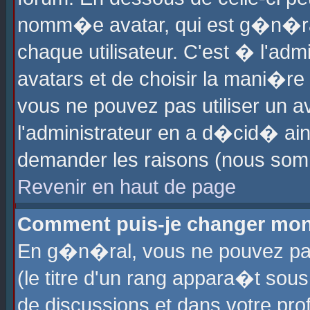
nomm�e avatar, qui est g�n�ra
chaque utilisateur. C'est � l'admi
avatars et de choisir la mani�re 
vous ne pouvez pas utiliser un av
l'administrateur en a d�cid� ain
demander les raisons (nous somm
Revenir en haut de page
Comment puis-je changer mon
En g�n�ral, vous ne pouvez pas 
(le titre d'un rang appara�t sous
de discussions et dans votre prof