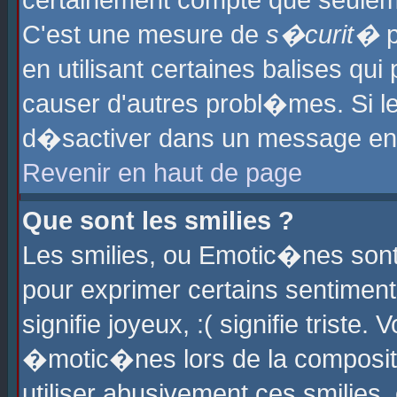
certainement compte que seuleme
C'est une mesure de
s�curit�
p
en utilisant certaines balises qu
causer d'autres probl�mes. Si l
d�sactiver dans un message en p
Revenir en haut de page
Que sont les smilies ?
Les smilies, ou Emotic�nes sont 
pour exprimer certains sentiments
signifie joyeux, :( signifie triste
�motic�nes lors de la composit
utiliser abusivement ces smilies,