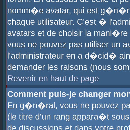
nomm�e avatar, qui est g�n�ra
chaque utilisateur. C'est � l'admi
avatars et de choisir la mani�re 
vous ne pouvez pas utiliser un av
l'administrateur en a d�cid� ain
demander les raisons (nous somm
Revenir en haut de page
Comment puis-je changer mon
En g�n�ral, vous ne pouvez pas 
(le titre d'un rang appara�t sous
de discussions et dans votre prof