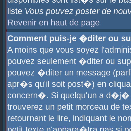
liste
Vous pouvez poster de nouve
Revenir en haut de page
Comment puis-je �diter ou s
A moins que vous soyez l'admini
pouvez seulement �diter ou sup
pouvez �diter un message (parf
apr�s qu'il soit post�) en cliqu
concern�. Si quelqu'un a d�j�
trouverez un petit morceau de t
retournant le lire, indiquant le 
petit texte n'appara�tra pas si 