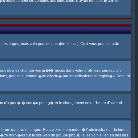
 p�riodiquement les comptes des utilisateurs n'ayant rien post� afin de
es pages, mais cela peut ne pas �tre le cas). Ceci vous permettra de
 vous devriez changer vos pr�f�rences dans votre profil en choisissant le
ions, peut uniquement �tre effectu� par les utilisateurs enregistr�s. Donc, si
orum n'a pas �t� con�u pour g�rer le changement entre l'heure d'hiver et
t ce forum dans votre langue. Essayez de demander � l'administrateur du forum
nt �tre trouv�es sur le site web du groupe phpBB (allez voir le lien en bas des