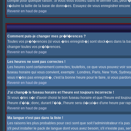
compte pour quelque raison. Si vous vous trouvez dans le dernier cas, peut-�t
r�duire la taille de la base de donn�es. Essayez de vous enregistrer encore 
Revenir en haut de page
Comment puis-je changer mes pr�f�rences ?
Toutes vos pr�f�rences (si vous �tes enregistr�) sont stock�es dans la base
changer toutes vos pr�f�rences.
Revenir en haut de page
Les heures ne sont pas correctes !
Les heures sont certainement correctes; toutefois, ce que vous pouvez voir so
fuseau horaire qui vous convient, exemple : Londres, Paris, New York, Sydney,
vous n'�tes pas enregistr�, c'est la bonne heure pour le faire, si vous pardon
Revenir en haut de page
J'ai chang� le fuseau horaire et l'heure est toujours incorrecte !
Si vous �tes s�r d'avoir choisi le bon fuseau horaire et que l'heure est tou
l'heure d'�t�; donc, durant l'�t�, l'heure sera d�cal�e d'une heure par rapp
Revenir en haut de page
Ma langue n'est pas dans la liste !
Les raisons les plus probables pour ceci sont que soit l'administrateur n'a pa
s'il peut installer le pack de langue dont vous avez besoin; s'il n'existe pas,