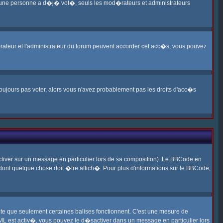
i une personne a d�j� vot�, seuls les mod�rateurs et administrateurs
d�rateur et l'administrateur du forum peuvent accorder cet acc�s; vous pouvez
oujours pas voter, alors vous n'avez probablement pas les droits d'acc�s
tiver sur un message en particulier lors de sa composition). Le BBCode en
e dont quelque chose doit �tre affich�. Pour plus d'informations sur le BBCode,
pte que seulement certaines balises fonctionnent. C'est une mesure de
TML est activ�, vous pouvez le d�sactiver dans un message en particulier lors