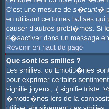
certainement compte que seuleme
C'est une mesure de
s�curit�
p
en utilisant certaines balises qu
causer d'autres probl�mes. Si l
d�sactiver dans un message en p
Revenir en haut de page
Que sont les smilies ?
Les smilies, ou Emotic�nes sont 
pour exprimer certains sentiments
signifie joyeux, :( signifie triste
�motic�nes lors de la composit
utiliser abusivement ces smilies,