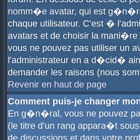
nomm�e avatar, qui est g�n�ra
chaque utilisateur. C'est � l'admi
avatars et de choisir la mani�re 
vous ne pouvez pas utiliser un av
l'administrateur en a d�cid� ain
demander les raisons (nous somm
Revenir en haut de page
Comment puis-je changer mon
En g�n�ral, vous ne pouvez pas 
(le titre d'un rang appara�t sous
de discussions et dans votre prof