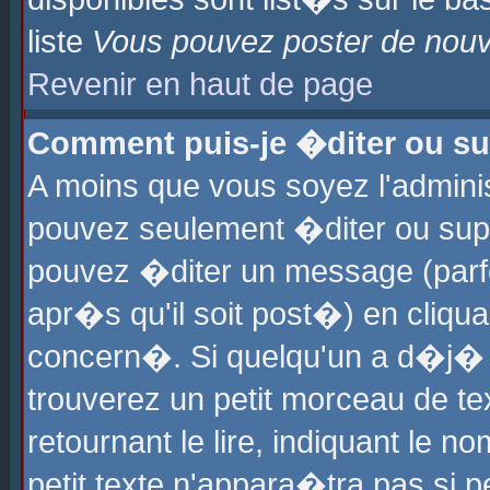
liste
Vous pouvez poster de nouve
Revenir en haut de page
Comment puis-je �diter ou s
A moins que vous soyez l'admini
pouvez seulement �diter ou sup
pouvez �diter un message (parf
apr�s qu'il soit post�) en cliqu
concern�. Si quelqu'un a d�j�
trouverez un petit morceau de t
retournant le lire, indiquant le 
petit texte n'appara�tra pas si 