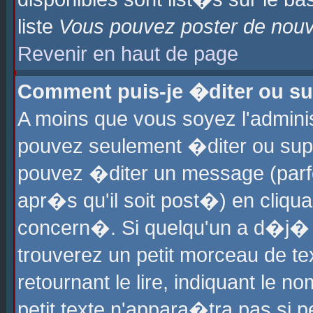
liste
Vous pouvez poster de nouve
Revenir en haut de page
Comment puis-je �diter ou s
A moins que vous soyez l'admini
pouvez seulement �diter ou sup
pouvez �diter un message (parf
apr�s qu'il soit post�) en cliqu
concern�. Si quelqu'un a d�j�
trouverez un petit morceau de t
retournant le lire, indiquant le 
petit texte n'appara�tra pas si 