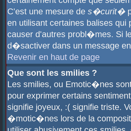
certainement compte que seuleme
C'est une mesure de
s�curit�
p
en utilisant certaines balises qu
causer d'autres probl�mes. Si l
d�sactiver dans un message en p
Revenir en haut de page
Que sont les smilies ?
Les smilies, ou Emotic�nes sont 
pour exprimer certains sentiments
signifie joyeux, :( signifie triste
�motic�nes lors de la composit
utiliser abusivement ces smilies,