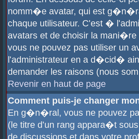
nomm�e avatar, qui est g�n�ra
chaque utilisateur. C'est � l'admi
avatars et de choisir la mani�re 
vous ne pouvez pas utiliser un av
l'administrateur en a d�cid� ain
demander les raisons (nous somm
Revenir en haut de page
Comment puis-je changer mon
En g�n�ral, vous ne pouvez pas 
(le titre d'un rang appara�t sous
de discussions et dans votre prof