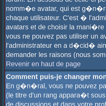
nomm�e avatar, qui est g�n�ra
chaque utilisateur. C'est � l'admi
avatars et de choisir la mani�re 
vous ne pouvez pas utiliser un av
l'administrateur en a d�cid� ain
demander les raisons (nous somm
Revenir en haut de page
Comment puis-je changer mon
En g�n�ral, vous ne pouvez pas 
(le titre d'un rang appara�t sous
de discussions et dans votre prof