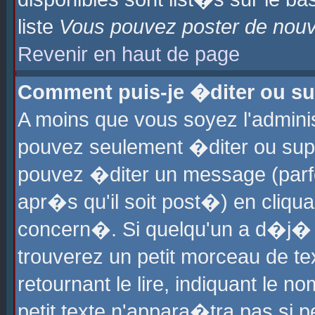
liste
Vous pouvez poster de nouve
Revenir en haut de page
Comment puis-je �diter ou s
A moins que vous soyez l'admini
pouvez seulement �diter ou sup
pouvez �diter un message (parf
apr�s qu'il soit post�) en cliqu
concern�. Si quelqu'un a d�j�
trouverez un petit morceau de t
retournant le lire, indiquant le 
petit texte n'appara�tra pas si 