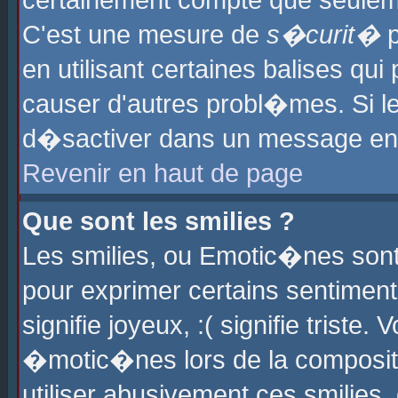
certainement compte que seuleme
C'est une mesure de
s�curit�
p
en utilisant certaines balises qu
causer d'autres probl�mes. Si l
d�sactiver dans un message en p
Revenir en haut de page
Que sont les smilies ?
Les smilies, ou Emotic�nes sont 
pour exprimer certains sentiments
signifie joyeux, :( signifie triste
�motic�nes lors de la composit
utiliser abusivement ces smilies,