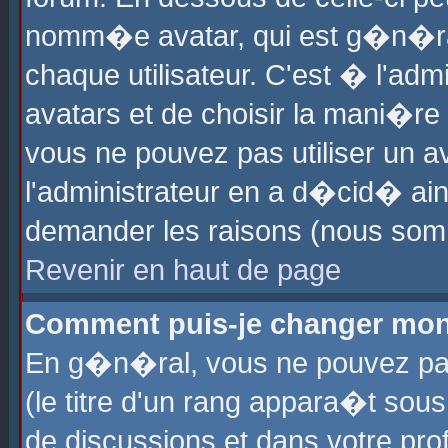
nomm�e avatar, qui est g�n�ra
chaque utilisateur. C'est � l'admi
avatars et de choisir la mani�re 
vous ne pouvez pas utiliser un av
l'administrateur en a d�cid� ain
demander les raisons (nous somm
Revenir en haut de page
Comment puis-je changer mon
En g�n�ral, vous ne pouvez pas 
(le titre d'un rang appara�t sous
de discussions et dans votre prof