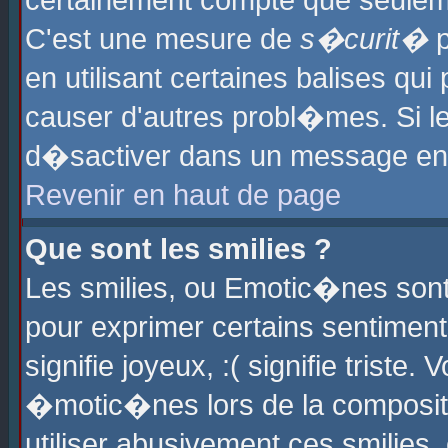
certainement compte que seuleme
C'est une mesure de
s�curit�
p
en utilisant certaines balises qu
causer d'autres probl�mes. Si l
d�sactiver dans un message en p
Revenir en haut de page
Que sont les smilies ?
Les smilies, ou Emotic�nes sont 
pour exprimer certains sentiments
signifie joyeux, :( signifie triste
�motic�nes lors de la composit
utiliser abusivement ces smilies,