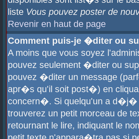
liste
Vous pouvez poster de nouve
Revenir en haut de page
Comment puis-je �diter ou s
A moins que vous soyez l'admini
pouvez seulement �diter ou sup
pouvez �diter un message (parf
apr�s qu'il soit post�) en cliqu
concern�. Si quelqu'un a d�j�
trouverez un petit morceau de t
retournant le lire, indiquant le 
petit texte n'appara�tra pas si 