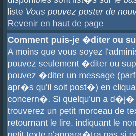
liste
Vous pouvez poster de nouve
Revenir en haut de page
Comment puis-je �diter ou s
A moins que vous soyez l'admini
pouvez seulement �diter ou sup
pouvez �diter un message (parf
apr�s qu'il soit post�) en cliqu
concern�. Si quelqu'un a d�j�
trouverez un petit morceau de t
retournant le lire, indiquant le 
petit texte n'appara�tra pas si 