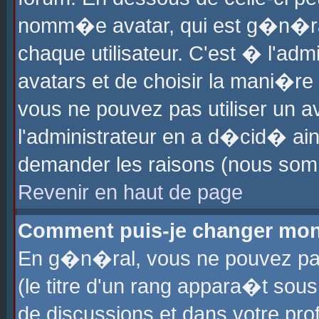
nomm�e avatar, qui est g�n�ra
chaque utilisateur. C'est � l'admi
avatars et de choisir la mani�re 
vous ne pouvez pas utiliser un av
l'administrateur en a d�cid� ain
demander les raisons (nous somm
Revenir en haut de page
Comment puis-je changer mon
En g�n�ral, vous ne pouvez pas 
(le titre d'un rang appara�t sous
de discussions et dans votre prof