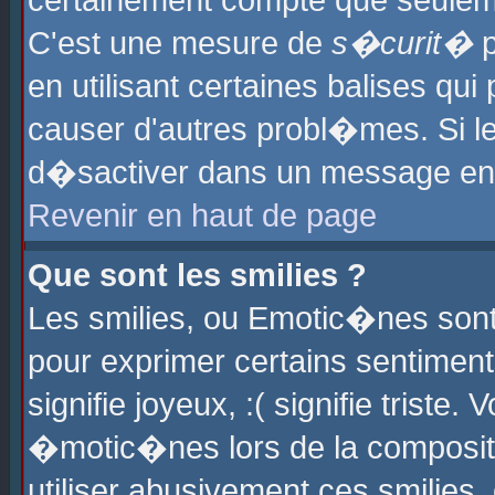
certainement compte que seuleme
C'est une mesure de
s�curit�
p
en utilisant certaines balises qu
causer d'autres probl�mes. Si l
d�sactiver dans un message en p
Revenir en haut de page
Que sont les smilies ?
Les smilies, ou Emotic�nes sont 
pour exprimer certains sentiments
signifie joyeux, :( signifie triste
�motic�nes lors de la composit
utiliser abusivement ces smilies,