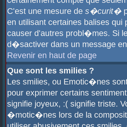
certainement compte que seuleme
C'est une mesure de
s�curit�
p
en utilisant certaines balises qu
causer d'autres probl�mes. Si l
d�sactiver dans un message en p
Revenir en haut de page
Que sont les smilies ?
Les smilies, ou Emotic�nes sont 
pour exprimer certains sentiments
signifie joyeux, :( signifie triste
�motic�nes lors de la composit
utiliser abusivement ces smilies,