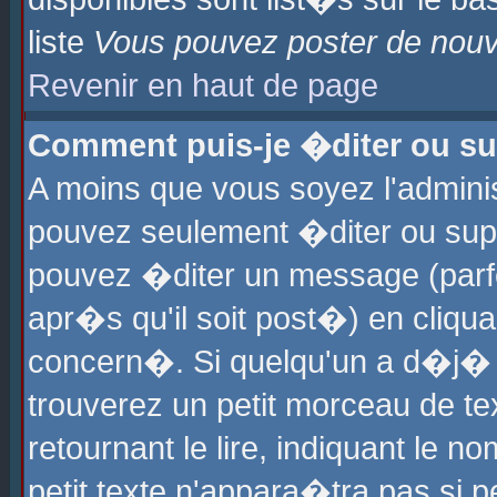
liste
Vous pouvez poster de nouve
Revenir en haut de page
Comment puis-je �diter ou s
A moins que vous soyez l'admini
pouvez seulement �diter ou sup
pouvez �diter un message (parf
apr�s qu'il soit post�) en cliqu
concern�. Si quelqu'un a d�j�
trouverez un petit morceau de t
retournant le lire, indiquant le 
petit texte n'appara�tra pas si 