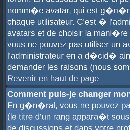
nomm�e avatar, qui est g�n�ra
chaque utilisateur. C'est � l'admi
avatars et de choisir la mani�re 
vous ne pouvez pas utiliser un av
l'administrateur en a d�cid� ain
demander les raisons (nous somm
Revenir en haut de page
Comment puis-je changer mon
En g�n�ral, vous ne pouvez pas 
(le titre d'un rang appara�t sous
de discussions et dans votre prof