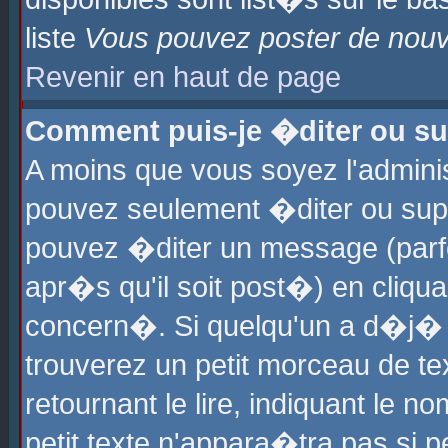
liste
Vous pouvez poster de nouve
Revenir en haut de page
Comment puis-je �diter ou s
A moins que vous soyez l'admini
pouvez seulement �diter ou sup
pouvez �diter un message (parf
apr�s qu'il soit post�) en cliqu
concern�. Si quelqu'un a d�j�
trouverez un petit morceau de t
retournant le lire, indiquant le 
petit texte n'appara�tra pas si 