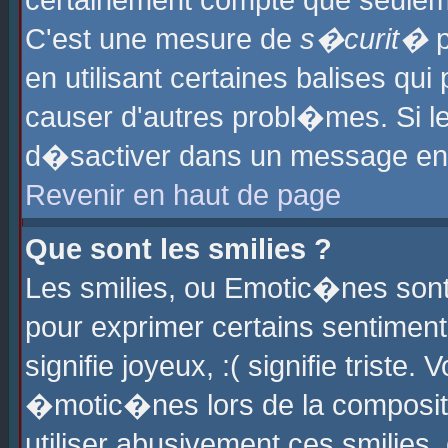
certainement compte que seuleme
C'est une mesure de
s�curit�
p
en utilisant certaines balises qu
causer d'autres probl�mes. Si l
d�sactiver dans un message en p
Revenir en haut de page
Que sont les smilies ?
Les smilies, ou Emotic�nes sont 
pour exprimer certains sentiments
signifie joyeux, :( signifie triste
�motic�nes lors de la composit
utiliser abusivement ces smilies,