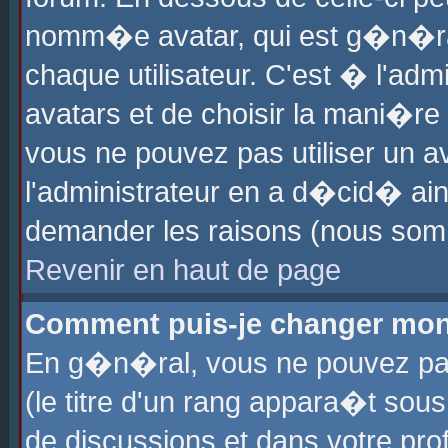
nomm�e avatar, qui est g�n�ra
chaque utilisateur. C'est � l'admi
avatars et de choisir la mani�re 
vous ne pouvez pas utiliser un av
l'administrateur en a d�cid� ain
demander les raisons (nous somm
Revenir en haut de page
Comment puis-je changer mon
En g�n�ral, vous ne pouvez pas 
(le titre d'un rang appara�t sous
de discussions et dans votre prof