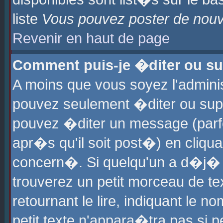
liste
Vous pouvez poster de nouve
Revenir en haut de page
Comment puis-je �diter ou s
A moins que vous soyez l'admini
pouvez seulement �diter ou sup
pouvez �diter un message (parf
apr�s qu'il soit post�) en cliqu
concern�. Si quelqu'un a d�j�
trouverez un petit morceau de t
retournant le lire, indiquant le 
petit texte n'appara�tra pas si 