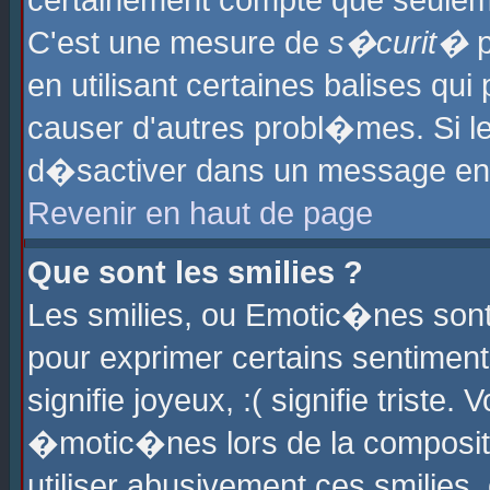
certainement compte que seuleme
C'est une mesure de
s�curit�
p
en utilisant certaines balises qu
causer d'autres probl�mes. Si l
d�sactiver dans un message en p
Revenir en haut de page
Que sont les smilies ?
Les smilies, ou Emotic�nes sont 
pour exprimer certains sentiments
signifie joyeux, :( signifie triste
�motic�nes lors de la composit
utiliser abusivement ces smilies,