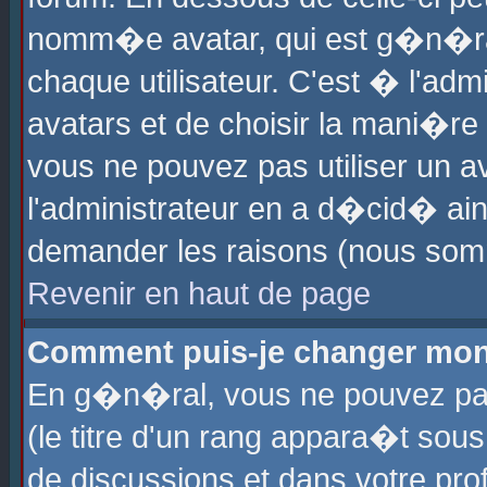
nomm�e avatar, qui est g�n�ra
chaque utilisateur. C'est � l'admi
avatars et de choisir la mani�re 
vous ne pouvez pas utiliser un av
l'administrateur en a d�cid� ain
demander les raisons (nous somm
Revenir en haut de page
Comment puis-je changer mon
En g�n�ral, vous ne pouvez pas 
(le titre d'un rang appara�t sous
de discussions et dans votre prof