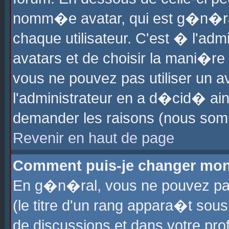
nomm�e avatar, qui est g�n�ra
chaque utilisateur. C'est � l'admi
avatars et de choisir la mani�re 
vous ne pouvez pas utiliser un av
l'administrateur en a d�cid� ain
demander les raisons (nous somm
Revenir en haut de page
Comment puis-je changer mon
En g�n�ral, vous ne pouvez pas 
(le titre d'un rang appara�t sous
de discussions et dans votre prof