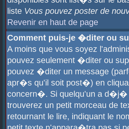
liste
Vous pouvez poster de nouve
Revenir en haut de page
Comment puis-je �diter ou s
A moins que vous soyez l'admini
pouvez seulement �diter ou sup
pouvez �diter un message (parf
apr�s qu'il soit post�) en cliqu
concern�. Si quelqu'un a d�j�
trouverez un petit morceau de t
retournant le lire, indiquant le 
petit texte n'appara�tra pas si 