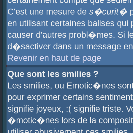
certainement compte que seuleme
C'est une mesure de
s�curit�
p
en utilisant certaines balises qu
causer d'autres probl�mes. Si l
d�sactiver dans un message en p
Revenir en haut de page
Que sont les smilies ?
Les smilies, ou Emotic�nes sont 
pour exprimer certains sentiments
signifie joyeux, :( signifie triste
�motic�nes lors de la composit
utiliser abusivement ces smilies,