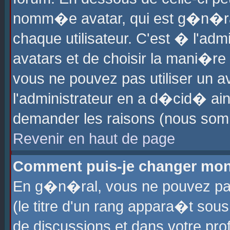
nomm�e avatar, qui est g�n�ra
chaque utilisateur. C'est � l'admi
avatars et de choisir la mani�re 
vous ne pouvez pas utiliser un av
l'administrateur en a d�cid� ain
demander les raisons (nous somm
Revenir en haut de page
Comment puis-je changer mon
En g�n�ral, vous ne pouvez pas 
(le titre d'un rang appara�t sous
de discussions et dans votre prof