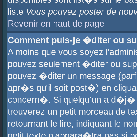
liste
Vous pouvez poster de nouve
Revenir en haut de page
Comment puis-je �diter ou s
A moins que vous soyez l'admini
pouvez seulement �diter ou sup
pouvez �diter un message (parf
apr�s qu'il soit post�) en cliqu
concern�. Si quelqu'un a d�j�
trouverez un petit morceau de t
retournant le lire, indiquant le 
petit texte n'appara�tra pas si 