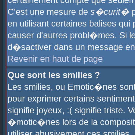
certainement compte que seuleme
C'est une mesure de
s�curit�
p
en utilisant certaines balises qu
causer d'autres probl�mes. Si l
d�sactiver dans un message en p
Revenir en haut de page
Que sont les smilies ?
Les smilies, ou Emotic�nes sont 
pour exprimer certains sentiments
signifie joyeux, :( signifie triste
�motic�nes lors de la composit
utiliser abusivement ces smilies,