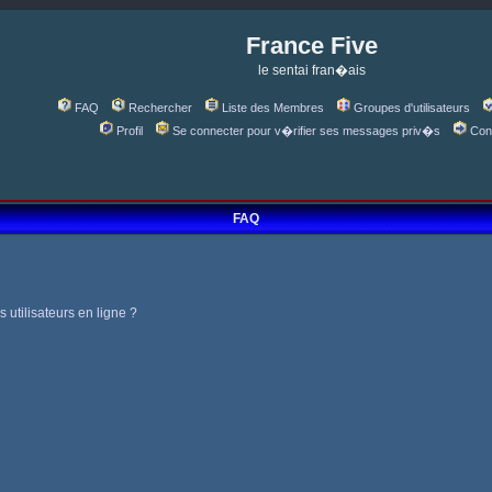
France Five
le sentai fran�ais
FAQ
Rechercher
Liste des Membres
Groupes d'utilisateurs
Profil
Se connecter pour v�rifier ses messages priv�s
Con
FAQ
 utilisateurs en ligne ?