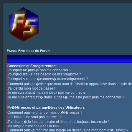
France Five Index du Forum
Connexion et Enregistrement
Pourquoi ne puis-je pas me connecter ?
Pourquoi n'ai-je pas besoin de m'enregistrer ?
Pourquoi suis-je d�connect� automatiquement ?
Comment puis-je �viter que mon nom d'utilisateur apparaisse dans la liste des
J'ai perdu mon mot de passe !
Je me suis inscrit mais ne peux pas me connecter !
Je me suis enregistr� dans le pass�, mais ne peux plus me connecter ?!
Pr�f�rences et param�tres des Utilisateurs
Comment puis-je changer mes pr�f�rences ?
Les heures ne sont pas correctes !
J'ai chang� le fuseau horaire et l'heure est toujours incorrecte !
Ma langue n'est pas dans la liste !
Comment puis-je montrer une image en dessous de mon nom d'utilisateur ?