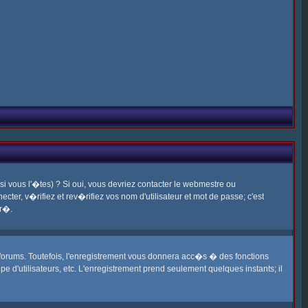
 vous l'�tes) ? Si oui, vous devriez contacter le webmestre ou
er, v�rifiez et rev�rifiez vos nom d'utilisateur et mot de passe; c'est
ur�.
 forums. Toutefois, l'enregistrement vous donnera acc�s � des fonctions
e d'utilisateurs, etc. L'enregistrement prend seulement quelques instants; il