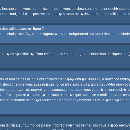
e
lorsque vous vous connectez, le forum vous gardera seulement connect� pour une
connectant; ceci n'est pas recommand� si vous acc�dez au forum en utilisant un o
des utilisateurs en ligne ?
 vous choisissez
Oui
, vous n'appara�trez qu'uniquement aux yeux des administrat
tre �tre r�initialis�. Pour ce faire, allez sur la page de connexion et cliquez sur
 et mot de passe. S'ils ont correctement �t� entr�s, alors il y a deux possibilit
instructions que vous avez re�ues. Si ce n'est pas le cas, alors peut-�tre que vot
nistrateur avant de pouvoir vous connecter. Lorsque vous vous �tes enregistr�, un
ous ne l'avez pas re�u, alors �tes-vous bien s�r que l'adresse e-mail que vous avez 
s utilisateurs malintentionn�s abuser du forum anonymement. Si vous �tes s�r que l
m d'utilisateur ou mot de passe incorrect (v�rifiez l'e-mail qui vous a �t� envo