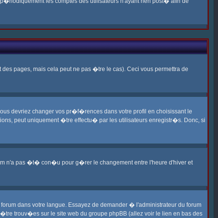
 p�riodiquement les comptes des utilisateurs n'ayant rien post� afin de
es pages, mais cela peut ne pas �tre le cas). Ceci vous permettra de
 vous devriez changer vos pr�f�rences dans votre profil en choisissant le
ions, peut uniquement �tre effectu� par les utilisateurs enregistr�s. Donc, si
orum n'a pas �t� con�u pour g�rer le changement entre l'heure d'hiver et
t ce forum dans votre langue. Essayez de demander � l'administrateur du forum
nt �tre trouv�es sur le site web du groupe phpBB (allez voir le lien en bas des