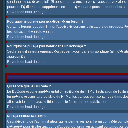
sondage associ� avec lui). Si personne n'a encore vot�, vous pouvez alors 
pourront l'�diter ou le supprimer, ceci pour �viter aux gens de truquer les s
Revenir en haut de page
Pourquoi ne puis-je pas acc�der � un forum ?
Certains forums peuvent limiter l'acc�s � certains utilisateurs ou groupes. Po
les contacter si vous le voulez.
Revenir en haut de page
Pourquoi ne puis-je pas voter dans un sondage ?
Seuls les utilisateurs enregistr�s peuvent voter dans un sondage (afin d'�vit
appropri�s.
Revenir en haut de page
Qu'est-ce que le BBCode ?
Le BBCode est une impl�mentation sp�ciale du HTML; l'activation de l'utilis
lui-m�me est similaire au style du HTML; les balises sont contenues dans des c
allez voir le guide, accessible depuis le formulaire de publication.
Revenir en haut de page
Puis-je utiliser le HTML?
Ceci d�pend de l'administrateur qui le permet ou non; il a un contr�le compl
s�curit�
pour �viter aux gens d'abuser du forum en utilisant certaines bali