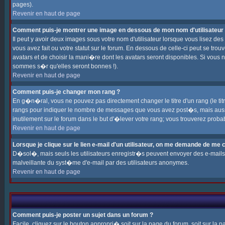
pages).
Revenir en haut de page
Comment puis-je montrer une image en dessous de mon nom d'utilisateur
Il peut y avoir deux images sous votre nom d'utilisateur lorsque vous lisez
vous avez fait ou votre statut sur le forum. En dessous de celle-ci peut se t
avatars et de choisir la mani�re dont les avatars seront disponibles. Si vous 
sommes s�r qu'elles seront bonnes !).
Revenir en haut de page
Comment puis-je changer mon rang ?
En g�n�ral, vous ne pouvez pas directement changer le titre d'un rang (le titre
rangs pour indiquer le nombre de messages que vous avez post�s, mais aussi po
inutilement sur le forum dans le but d'�lever votre rang; vous trouverez pr
Revenir en haut de page
Lorsque je clique sur le lien e-mail d'un utilisateur, on me demande de me 
D�sol�, mais seuls les utilisateurs enregistr�s peuvent envoyer des e-mails � 
malveillante du syst�me d'e-mail par des utilisateurs anonymes.
Revenir en haut de page
Comment puis-je poster un sujet dans un forum ?
Facile, cliquez sur le bouton appropri� soit sur la page du forum, soit sur la 