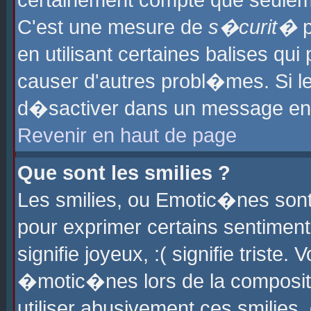
certainement compte que seuleme
C'est une mesure de
s�curit�
p
en utilisant certaines balises qu
causer d'autres probl�mes. Si l
d�sactiver dans un message en p
Revenir en haut de page
Que sont les smilies ?
Les smilies, ou Emotic�nes sont 
pour exprimer certains sentiments
signifie joyeux, :( signifie triste
�motic�nes lors de la composit
utiliser abusivement ces smilies,