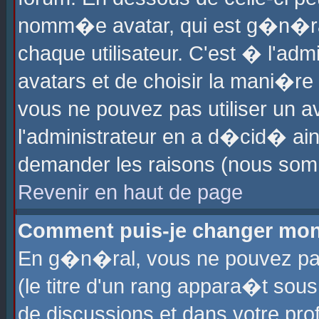
nomm�e avatar, qui est g�n�ra
chaque utilisateur. C'est � l'admi
avatars et de choisir la mani�re 
vous ne pouvez pas utiliser un av
l'administrateur en a d�cid� ain
demander les raisons (nous somm
Revenir en haut de page
Comment puis-je changer mon
En g�n�ral, vous ne pouvez pas 
(le titre d'un rang appara�t sous
de discussions et dans votre prof