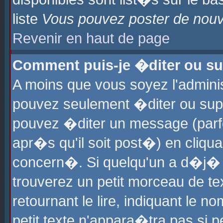
liste
Vous pouvez poster de nouve
Revenir en haut de page
Comment puis-je �diter ou s
A moins que vous soyez l'admini
pouvez seulement �diter ou sup
pouvez �diter un message (parf
apr�s qu'il soit post�) en cliqu
concern�. Si quelqu'un a d�j�
trouverez un petit morceau de t
retournant le lire, indiquant le 
petit texte n'appara�tra pas si 