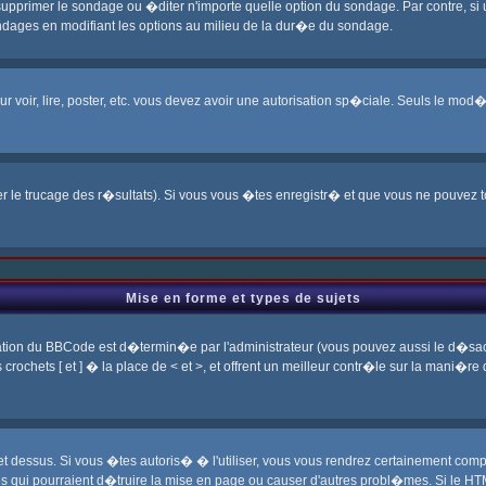
supprimer le sondage ou �diter n'importe quelle option du sondage. Par contre, s
ondages en modifiant les options au milieu de la dur�e du sondage.
ur voir, lire, poster, etc. vous devez avoir une autorisation sp�ciale. Seuls le mo
er le trucage des r�sultats). Si vous vous �tes enregistr� et que vous ne pouvez t
Mise en forme et types de sujets
ation du BBCode est d�termin�e par l'administrateur (vous pouvez aussi le d�sac
rochets [ et ] � la place de < et >, et offrent un meilleur contr�le sur la mani�r
et dessus. Si vous �tes autoris� � l'utiliser, vous vous rendrez certainement com
ses qui pourraient d�truire la mise en page ou causer d'autres probl�mes. Si le H