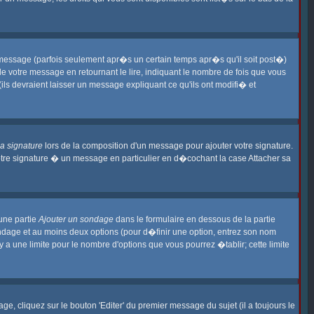
essage (parfois seulement apr�s un certain temps apr�s qu'il soit post�)
otre message en retournant le lire, indiquant le nombre de fois que vous
ls devraient laisser un message expliquant ce qu'ils ont modifi� et
sa signature
lors de la composition d'un message pour ajouter votre signature.
tre signature � un message en particulier en d�cochant la case Attacher sa
 une partie
Ajouter un sondage
dans le formulaire en dessous de la partie
ondage et au moins deux options (pour d�finir une option, entrez son nom
y a une limite pour le nombre d'options que vous pourrez �tablir; cette limite
cliquez sur le bouton 'Editer' du premier message du sujet (il a toujours le