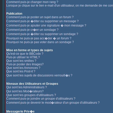
Comment puis-je changer mon rang ?
Lorsque je clique sur le lien e-mail d'un utilisateur, on me demande de me con
Publication
Comment puis-je poster un sujet dans un forum ?
Comment puis-je �diter ou supprimer un message ?
Comment puis-je ajouter une signature � mon message ?
Comment puis-je cr�er un sondage ?
Comment puis-je �diter ou supprimer un sondage ?
Pourquoi ne puis-je pas acc�der � un forum ?
Pourquoi ne puis-je pas voter dans un sondage ?
Mise en forme et types de sujets
Qu'est-ce que le BBCode ?
Puis-je utiliser le HTML?
Que sont les smilies ?
Puis-je poster des Images?
Que sont les Annonces ?
Que sont les Post-it ?
Que sont les sujets de discussions verrouill�s ?
Niveaux des Utilisateurs et Groupes
Qui sont les Administrateurs ?
Qui sont les Mod�rateurs?
Que sont les groupes d'utilisateurs ?
Comment puis-je joindre un groupe d'utilisateurs ?
Comment puis-je devenir le mod�rateur d'un groupe d'utilisateurs ?
Messagerie Priv�e