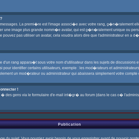
 ?
 des messages. La premi�re est l'image associ�e avec votre rang, g�n�ralement el
rouver une image plus grande nomm�e avatar, qui est g�n�ralement unique ou person
ne pouvez pas utiliser un avatar, cela voudra alors dire que l'administrateur en a 
 d'un rang appara�t sous votre nom d'utilisateur dans les sujets de discussions et 
ur identifier certains utilisateurs, exemple : les mod�rateurs et administrateurs 
obablement un mod�rateur ou administrateur qui abaissera simplement votre compte
connecter !
des gens via le formulaire d'e-mail int�gr� au forum (dans le cas o� l'administrate
Publication
page du sujet. Vous pourriez avoir besoin de vous enregistrer avant de pouvoir poste