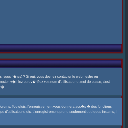
 vous l'�tes) ? Si oui, vous devriez contacter le webmestre ou
er, v�rifiez et rev�rifiez vos nom d'utilisateur et mot de passe; c'est
ur�.
 forums. Toutefois, l'enregistrement vous donnera acc�s � des fonctions
e d'utilisateurs, etc. L'enregistrement prend seulement quelques instants; il