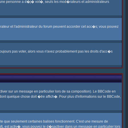
i une personne a d�j� vot�, seuls les mod�rateurs et administrateurs
d�rateur et l'administrateur du forum peuvent accorder cet acc�s; vous pouvez
oujours pas voter, alors vous n'avez probablement pas les droits d'acc�s
tiver sur un message en particulier lors de sa composition). Le BBCode en
e dont quelque chose doit �tre affich�. Pour plus d'informations sur le BBCode,
pte que seulement certaines balises fonctionnent. C'est une mesure de
TML est activ�, vous pouvez le d�sactiver dans un message en particulier lors