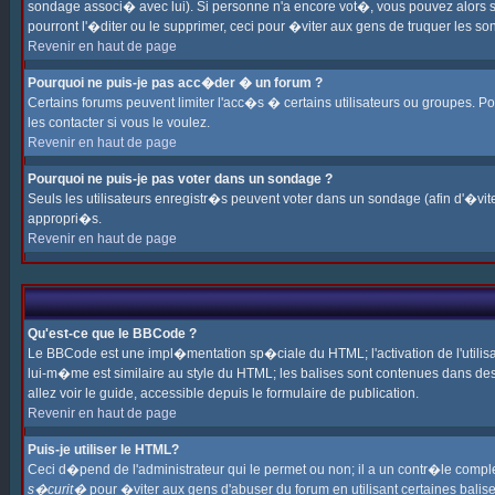
sondage associ� avec lui). Si personne n'a encore vot�, vous pouvez alors 
pourront l'�diter ou le supprimer, ceci pour �viter aux gens de truquer les s
Revenir en haut de page
Pourquoi ne puis-je pas acc�der � un forum ?
Certains forums peuvent limiter l'acc�s � certains utilisateurs ou groupes. Po
les contacter si vous le voulez.
Revenir en haut de page
Pourquoi ne puis-je pas voter dans un sondage ?
Seuls les utilisateurs enregistr�s peuvent voter dans un sondage (afin d'�vit
appropri�s.
Revenir en haut de page
Qu'est-ce que le BBCode ?
Le BBCode est une impl�mentation sp�ciale du HTML; l'activation de l'utilis
lui-m�me est similaire au style du HTML; les balises sont contenues dans des c
allez voir le guide, accessible depuis le formulaire de publication.
Revenir en haut de page
Puis-je utiliser le HTML?
Ceci d�pend de l'administrateur qui le permet ou non; il a un contr�le compl
s�curit�
pour �viter aux gens d'abuser du forum en utilisant certaines bali