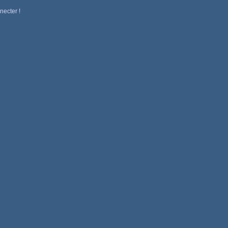
necter !