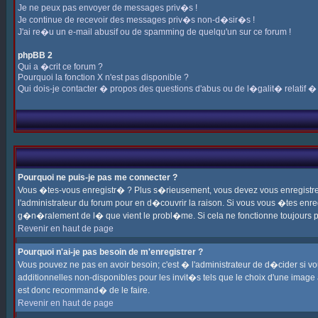
Je ne peux pas envoyer de messages priv�s !
Je continue de recevoir des messages priv�s non-d�sir�s !
J'ai re�u un e-mail abusif ou de spamming de quelqu'un sur ce forum !
phpBB 2
Qui a �crit ce forum ?
Pourquoi la fonction X n'est pas disponible ?
Qui dois-je contacter � propos des questions d'abus ou de l�galit� relatif �
Pourquoi ne puis-je pas me connecter ?
Vous �tes-vous enregistr� ? Plus s�rieusement, vous devez vous enregistrer 
l'administrateur du forum pour en d�couvrir la raison. Si vous vous �tes enre
g�n�ralement de l� que vient le probl�me. Si cela ne fonctionne toujours pas
Revenir en haut de page
Pourquoi n'ai-je pas besoin de m'enregistrer ?
Vous pouvez ne pas en avoir besoin; c'est � l'administrateur de d�cider si v
additionnelles non-disponibles pour les invit�s tels que le choix d'une image 
est donc recommand� de le faire.
Revenir en haut de page