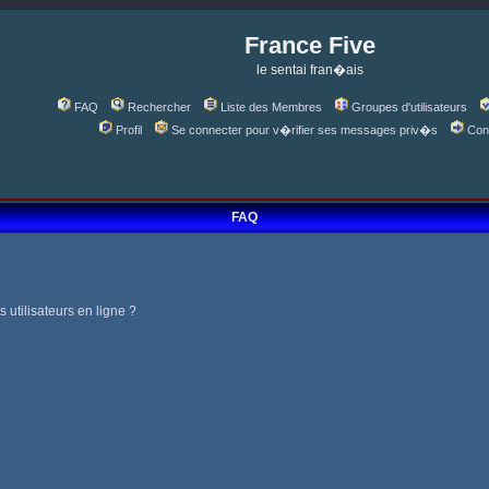
France Five
le sentai fran�ais
FAQ
Rechercher
Liste des Membres
Groupes d'utilisateurs
Profil
Se connecter pour v�rifier ses messages priv�s
Con
FAQ
 utilisateurs en ligne ?