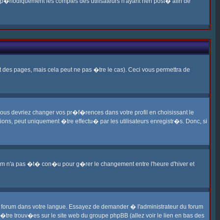
 p�riodiquement les comptes des utilisateurs n'ayant rien post� afin de
es pages, mais cela peut ne pas �tre le cas). Ceci vous permettra de
 vous devriez changer vos pr�f�rences dans votre profil en choisissant le
ions, peut uniquement �tre effectu� par les utilisateurs enregistr�s. Donc, si
orum n'a pas �t� con�u pour g�rer le changement entre l'heure d'hiver et
t ce forum dans votre langue. Essayez de demander � l'administrateur du forum
nt �tre trouv�es sur le site web du groupe phpBB (allez voir le lien en bas des