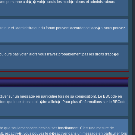
i une personne a d�j� vot�, seuls les mod�rateurs et administrateurs
d�rateur et l'administrateur du forum peuvent accorder cet acc�s; vous pouvez
oujours pas voter, alors vous n'avez probablement pas les droits d'acc�s
tiver sur un message en particulier lors de sa composition). Le BBCode en
e dont quelque chose doit �tre affich�. Pour plus d'informations sur le BBCode,
pte que seulement certaines balises fonctionnent. C'est une mesure de
TML est activ�, vous pouvez le d�sactiver dans un message en particulier lors