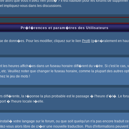
re alors que vous n'avez rien post� ? Il est habituel pour les forums de supprimer
et impliquez-vous dans les discussions.
Pr�f�rences et param�tres des Utilisateurs
 de donn�es. Pour les modifier, cliquez sur le lien
Profil
(g�n�ralement en haut d
nt les heures affich�es dans un fuseau horaire diff�rent du v�tre. Si c'est le cas,
 etc. Veuillez noter que changer le fuseau horaire, comme la plupart des autres opt
nez le jeu de mots !
jours diff�rente, la r�ponse la plus probable est le passage � l'heure d'�t�. Le f
ort � l'heure locale r�elle.
s install� votre langage sur le forum, ou que soit quelqu'un n'a pas encore tradui
 sentez-vous alors libre de cr�er une nouvelle traduction. Plus d'informations peuve