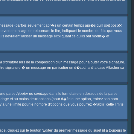
essage (parfois seulement apr�s un certain temps apr�s qu'il soit post�)
otre message en retournant le lire, indiquant le nombre de fois que vous
ls devraient laisser un message expliquant ce qu'ils ont modifi� et
sa signature
lors de la composition d'un message pour ajouter votre signature.
tre signature � un message en particulier en d�cochant la case Attacher sa
 une partie
Ajouter un sondage
dans le formulaire en dessous de la partie
ondage et au moins deux options (pour d�finir une option, entrez son nom
y a une limite pour le nombre d'options que vous pourrez �tablir; cette limite
cliquez sur le bouton 'Editer' du premier message du sujet (il a toujours le