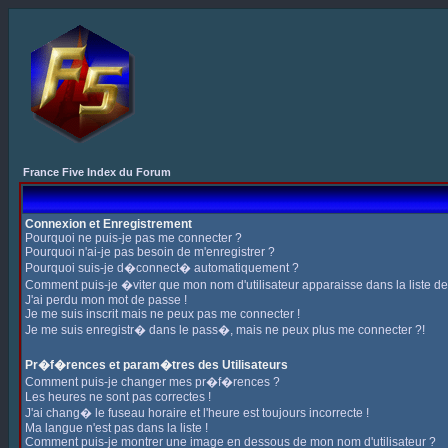
France Five Index du Forum
Connexion et Enregistrement
Pourquoi ne puis-je pas me connecter ?
Pourquoi n'ai-je pas besoin de m'enregistrer ?
Pourquoi suis-je d�connect� automatiquement ?
Comment puis-je �viter que mon nom d'utilisateur apparaisse dans la liste des
J'ai perdu mon mot de passe !
Je me suis inscrit mais ne peux pas me connecter !
Je me suis enregistr� dans le pass�, mais ne peux plus me connecter ?!
Pr�f�rences et param�tres des Utilisateurs
Comment puis-je changer mes pr�f�rences ?
Les heures ne sont pas correctes !
J'ai chang� le fuseau horaire et l'heure est toujours incorrecte !
Ma langue n'est pas dans la liste !
Comment puis-je montrer une image en dessous de mon nom d'utilisateur ?