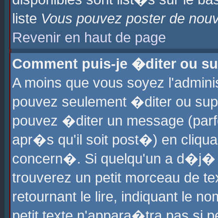
liste
Vous pouvez poster de nouve
Revenir en haut de page
Comment puis-je �diter ou s
A moins que vous soyez l'admini
pouvez seulement �diter ou sup
pouvez �diter un message (parf
apr�s qu'il soit post�) en cliqu
concern�. Si quelqu'un a d�j�
trouverez un petit morceau de t
retournant le lire, indiquant le 
petit texte n'appara�tra pas si 