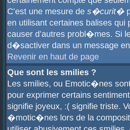
certainement compte que seuleme
C'est une mesure de
s�curit�
p
en utilisant certaines balises qu
causer d'autres probl�mes. Si l
d�sactiver dans un message en p
Revenir en haut de page
Que sont les smilies ?
Les smilies, ou Emotic�nes sont 
pour exprimer certains sentiments
signifie joyeux, :( signifie triste
�motic�nes lors de la composit
utiliser abusivement ces smilies,