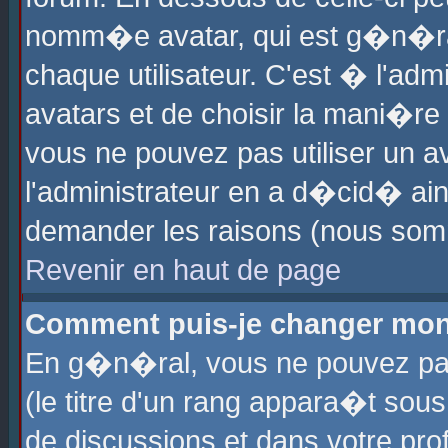
nomm�e avatar, qui est g�n�ra
chaque utilisateur. C'est � l'admi
avatars et de choisir la mani�re 
vous ne pouvez pas utiliser un av
l'administrateur en a d�cid� ain
demander les raisons (nous somm
Revenir en haut de page
Comment puis-je changer mon
En g�n�ral, vous ne pouvez pas 
(le titre d'un rang appara�t sous
de discussions et dans votre prof