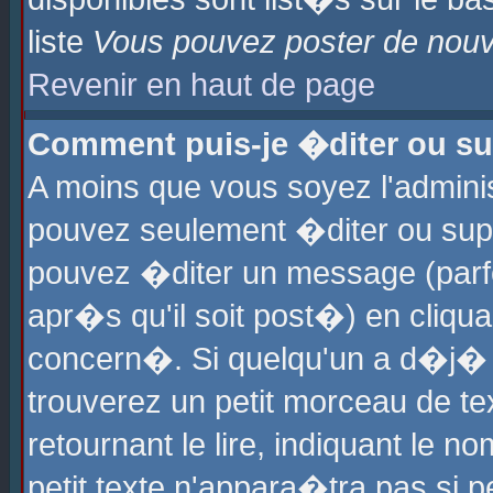
liste
Vous pouvez poster de nouve
Revenir en haut de page
Comment puis-je �diter ou s
A moins que vous soyez l'admini
pouvez seulement �diter ou sup
pouvez �diter un message (parf
apr�s qu'il soit post�) en cliqu
concern�. Si quelqu'un a d�j�
trouverez un petit morceau de t
retournant le lire, indiquant le 
petit texte n'appara�tra pas si 