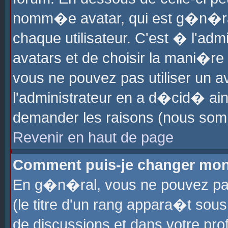
nomm�e avatar, qui est g�n�ra
chaque utilisateur. C'est � l'admi
avatars et de choisir la mani�re 
vous ne pouvez pas utiliser un av
l'administrateur en a d�cid� ain
demander les raisons (nous somm
Revenir en haut de page
Comment puis-je changer mon
En g�n�ral, vous ne pouvez pas 
(le titre d'un rang appara�t sous
de discussions et dans votre prof