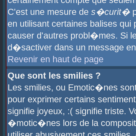
certainement compte que seuleme
C'est une mesure de
s�curit�
p
en utilisant certaines balises qu
causer d'autres probl�mes. Si l
d�sactiver dans un message en p
Revenir en haut de page
Que sont les smilies ?
Les smilies, ou Emotic�nes sont 
pour exprimer certains sentiments
signifie joyeux, :( signifie triste
�motic�nes lors de la composit
utiliser abusivement ces smilies,