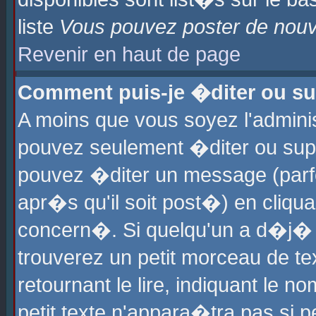
liste
Vous pouvez poster de nouve
Revenir en haut de page
Comment puis-je �diter ou s
A moins que vous soyez l'admini
pouvez seulement �diter ou sup
pouvez �diter un message (parf
apr�s qu'il soit post�) en cliqu
concern�. Si quelqu'un a d�j�
trouverez un petit morceau de t
retournant le lire, indiquant le 
petit texte n'appara�tra pas si 