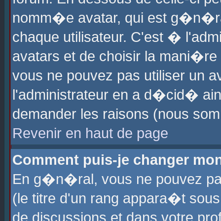
nomm�e avatar, qui est g�n�ra
chaque utilisateur. C'est � l'admi
avatars et de choisir la mani�re 
vous ne pouvez pas utiliser un av
l'administrateur en a d�cid� ain
demander les raisons (nous somm
Revenir en haut de page
Comment puis-je changer mon
En g�n�ral, vous ne pouvez pas 
(le titre d'un rang appara�t sous
de discussions et dans votre prof