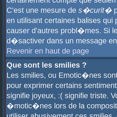
certainement compte que seuleme
C'est une mesure de
s�curit�
p
en utilisant certaines balises qu
causer d'autres probl�mes. Si l
d�sactiver dans un message en p
Revenir en haut de page
Que sont les smilies ?
Les smilies, ou Emotic�nes sont 
pour exprimer certains sentiments
signifie joyeux, :( signifie triste
�motic�nes lors de la composit
utiliser abusivement ces smilies,