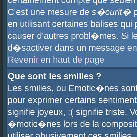
certainement compte que seuleme
C'est une mesure de
s�curit�
p
en utilisant certaines balises qu
causer d'autres probl�mes. Si l
d�sactiver dans un message en p
Revenir en haut de page
Que sont les smilies ?
Les smilies, ou Emotic�nes sont 
pour exprimer certains sentiments
signifie joyeux, :( signifie triste
�motic�nes lors de la composit
utiliser abusivement ces smilies,