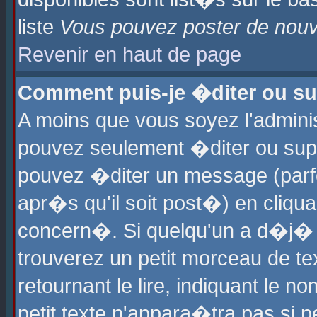
liste
Vous pouvez poster de nouve
Revenir en haut de page
Comment puis-je �diter ou s
A moins que vous soyez l'admini
pouvez seulement �diter ou sup
pouvez �diter un message (parf
apr�s qu'il soit post�) en cliqu
concern�. Si quelqu'un a d�j�
trouverez un petit morceau de t
retournant le lire, indiquant le 
petit texte n'appara�tra pas si 