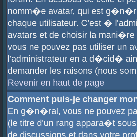
nomm�e avatar, qui est g�n�ra
chaque utilisateur. C'est � l'admi
avatars et de choisir la mani�re 
vous ne pouvez pas utiliser un av
l'administrateur en a d�cid� ain
demander les raisons (nous somm
Revenir en haut de page
Comment puis-je changer mon
En g�n�ral, vous ne pouvez pas 
(le titre d'un rang appara�t sous
de discussions et dans votre prof