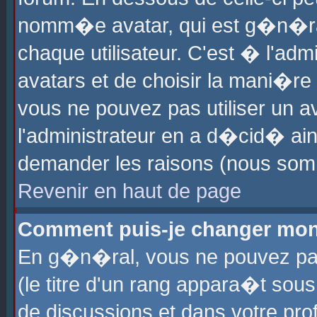
nomm�e avatar, qui est g�n�ra
chaque utilisateur. C'est � l'admi
avatars et de choisir la mani�re 
vous ne pouvez pas utiliser un av
l'administrateur en a d�cid� ain
demander les raisons (nous somm
Revenir en haut de page
Comment puis-je changer mon
En g�n�ral, vous ne pouvez pas 
(le titre d'un rang appara�t sous
de discussions et dans votre prof