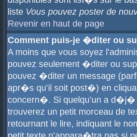
liste
Vous pouvez poster de nouve
Revenir en haut de page
Comment puis-je �diter ou s
A moins que vous soyez l'admini
pouvez seulement �diter ou sup
pouvez �diter un message (parf
apr�s qu'il soit post�) en cliqu
concern�. Si quelqu'un a d�j�
trouverez un petit morceau de t
retournant le lire, indiquant le 
petit texte n'appara�tra pas si 