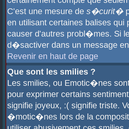
certainement compte que seuleme
C'est une mesure de
s�curit�
p
en utilisant certaines balises qu
causer d'autres probl�mes. Si l
d�sactiver dans un message en p
Revenir en haut de page
Que sont les smilies ?
Les smilies, ou Emotic�nes sont 
pour exprimer certains sentiments
signifie joyeux, :( signifie triste
�motic�nes lors de la composit
utiliser abusivement ces smilies,