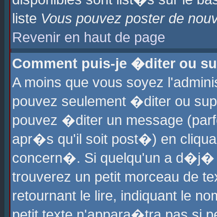
liste
Vous pouvez poster de nouve
Revenir en haut de page
Comment puis-je �diter ou s
A moins que vous soyez l'admini
pouvez seulement �diter ou sup
pouvez �diter un message (parf
apr�s qu'il soit post�) en cliqu
concern�. Si quelqu'un a d�j�
trouverez un petit morceau de t
retournant le lire, indiquant le 
petit texte n'appara�tra pas si 