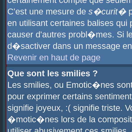
certainement compte que seuleme
C'est une mesure de
s�curit�
p
en utilisant certaines balises qu
causer d'autres probl�mes. Si l
d�sactiver dans un message en p
Revenir en haut de page
Que sont les smilies ?
Les smilies, ou Emotic�nes sont 
pour exprimer certains sentiments
signifie joyeux, :( signifie triste
�motic�nes lors de la composit
utiliser abusivement ces smilies,