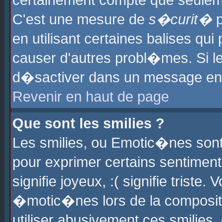
certainement compte que seuleme
C'est une mesure de
s�curit�
p
en utilisant certaines balises qu
causer d'autres probl�mes. Si l
d�sactiver dans un message en p
Revenir en haut de page
Que sont les smilies ?
Les smilies, ou Emotic�nes sont 
pour exprimer certains sentiments
signifie joyeux, :( signifie triste
�motic�nes lors de la composit
utiliser abusivement ces smilies,