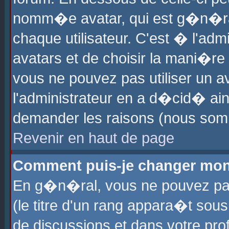
nomm�e avatar, qui est g�n�ra
chaque utilisateur. C'est � l'admi
avatars et de choisir la mani�re 
vous ne pouvez pas utiliser un av
l'administrateur en a d�cid� ain
demander les raisons (nous somm
Revenir en haut de page
Comment puis-je changer mon
En g�n�ral, vous ne pouvez pas 
(le titre d'un rang appara�t sous
de discussions et dans votre prof