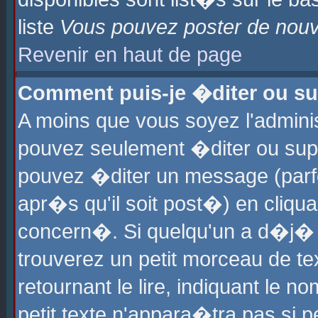
liste
Vous pouvez poster de nouve
Revenir en haut de page
Comment puis-je �diter ou s
A moins que vous soyez l'admini
pouvez seulement �diter ou sup
pouvez �diter un message (parf
apr�s qu'il soit post�) en cliqu
concern�. Si quelqu'un a d�j�
trouverez un petit morceau de t
retournant le lire, indiquant le 
petit texte n'appara�tra pas si 