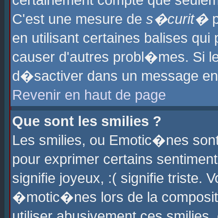
certainement compte que seuleme
C'est une mesure de
s�curit�
p
en utilisant certaines balises qu
causer d'autres probl�mes. Si l
d�sactiver dans un message en p
Revenir en haut de page
Que sont les smilies ?
Les smilies, ou Emotic�nes sont 
pour exprimer certains sentiments
signifie joyeux, :( signifie triste
�motic�nes lors de la composit
utiliser abusivement ces smilies,