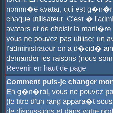
nomm�e avatar, qui est g�n�ra
chaque utilisateur. C'est � l'admi
avatars et de choisir la mani�re 
vous ne pouvez pas utiliser un av
l'administrateur en a d�cid� ain
demander les raisons (nous somm
Revenir en haut de page
Comment puis-je changer mon
En g�n�ral, vous ne pouvez pas 
(le titre d'un rang appara�t sous
de discussions et dans votre prof