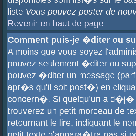
liste
Vous pouvez poster de nouve
Revenir en haut de page
Comment puis-je �diter ou s
A moins que vous soyez l'admini
pouvez seulement �diter ou sup
pouvez �diter un message (parf
apr�s qu'il soit post�) en cliqu
concern�. Si quelqu'un a d�j�
trouverez un petit morceau de t
retournant le lire, indiquant le 
petit texte n'appara�tra pas si 