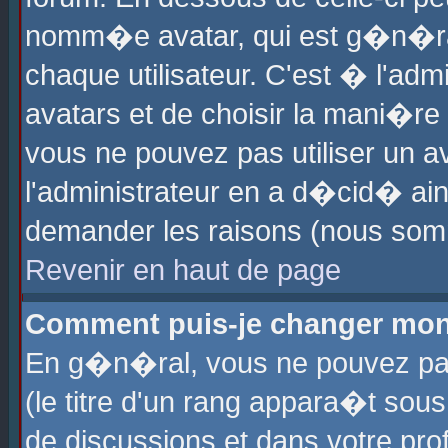
nomm�e avatar, qui est g�n�ra
chaque utilisateur. C'est � l'admi
avatars et de choisir la mani�re 
vous ne pouvez pas utiliser un av
l'administrateur en a d�cid� ain
demander les raisons (nous somm
Revenir en haut de page
Comment puis-je changer mon
En g�n�ral, vous ne pouvez pas 
(le titre d'un rang appara�t sous
de discussions et dans votre prof