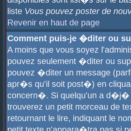
liste
Vous pouvez poster de nouve
Revenir en haut de page
Comment puis-je �diter ou s
A moins que vous soyez l'admini
pouvez seulement �diter ou sup
pouvez �diter un message (parf
apr�s qu'il soit post�) en cliqu
concern�. Si quelqu'un a d�j�
trouverez un petit morceau de t
retournant le lire, indiquant le 
petit texte n'appara�tra pas si 