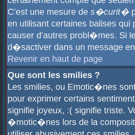
certainement compte que seuleme
C'est une mesure de
s�curit�
p
en utilisant certaines balises qu
causer d'autres probl�mes. Si l
d�sactiver dans un message en p
Revenir en haut de page
Que sont les smilies ?
Les smilies, ou Emotic�nes sont 
pour exprimer certains sentiments
signifie joyeux, :( signifie triste
�motic�nes lors de la composit
utiliser abusivement ces smilies,