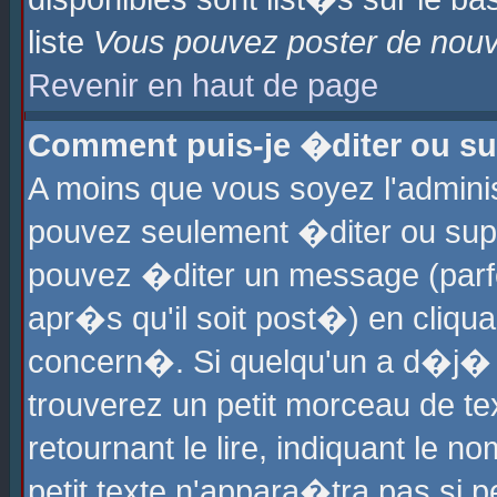
liste
Vous pouvez poster de nouve
Revenir en haut de page
Comment puis-je �diter ou s
A moins que vous soyez l'admini
pouvez seulement �diter ou sup
pouvez �diter un message (parf
apr�s qu'il soit post�) en cliqu
concern�. Si quelqu'un a d�j�
trouverez un petit morceau de t
retournant le lire, indiquant le 
petit texte n'appara�tra pas si 