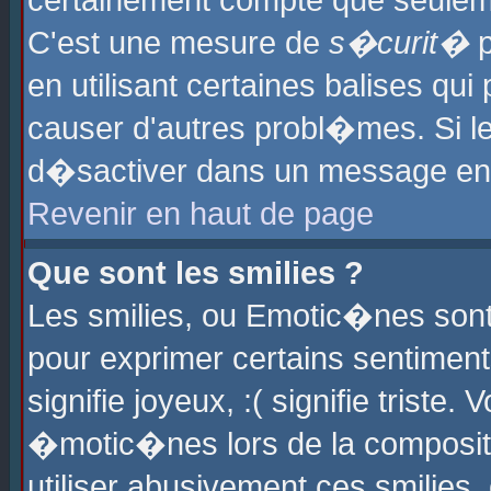
certainement compte que seuleme
C'est une mesure de
s�curit�
p
en utilisant certaines balises qu
causer d'autres probl�mes. Si l
d�sactiver dans un message en p
Revenir en haut de page
Que sont les smilies ?
Les smilies, ou Emotic�nes sont 
pour exprimer certains sentiments
signifie joyeux, :( signifie triste
�motic�nes lors de la composit
utiliser abusivement ces smilies,