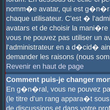
nomm�e avatar, qui est g�n�ra
chaque utilisateur. C'est � l'admi
avatars et de choisir la mani�re 
vous ne pouvez pas utiliser un av
l'administrateur en a d�cid� ain
demander les raisons (nous somm
Revenir en haut de page
Comment puis-je changer mon
En g�n�ral, vous ne pouvez pas 
(le titre d'un rang appara�t sous
de discussions et dans votre prof