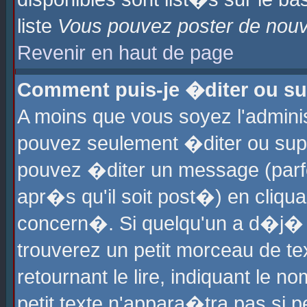
liste
Vous pouvez poster de nouve
Revenir en haut de page
Comment puis-je �diter ou s
A moins que vous soyez l'admini
pouvez seulement �diter ou sup
pouvez �diter un message (parf
apr�s qu'il soit post�) en cliqu
concern�. Si quelqu'un a d�j�
trouverez un petit morceau de t
retournant le lire, indiquant le 
petit texte n'appara�tra pas si 