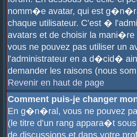
nomm�e avatar, qui est g�n�ra
chaque utilisateur. C'est � l'admi
avatars et de choisir la mani�re 
vous ne pouvez pas utiliser un av
l'administrateur en a d�cid� ain
demander les raisons (nous somm
Revenir en haut de page
Comment puis-je changer mon
En g�n�ral, vous ne pouvez pas 
(le titre d'un rang appara�t sous
de discussions et dans votre prof