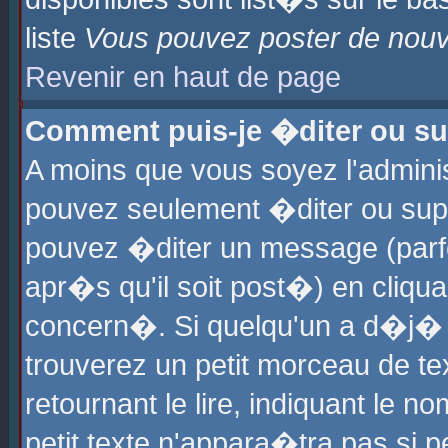
liste
Vous pouvez poster de nouve
Revenir en haut de page
Comment puis-je �diter ou s
A moins que vous soyez l'admini
pouvez seulement �diter ou sup
pouvez �diter un message (parf
apr�s qu'il soit post�) en cliqu
concern�. Si quelqu'un a d�j�
trouverez un petit morceau de t
retournant le lire, indiquant le 
petit texte n'appara�tra pas si 