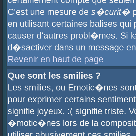
certainement compte que seuleme
C'est une mesure de
s�curit�
p
en utilisant certaines balises qu
causer d'autres probl�mes. Si l
d�sactiver dans un message en p
Revenir en haut de page
Que sont les smilies ?
Les smilies, ou Emotic�nes sont 
pour exprimer certains sentiments
signifie joyeux, :( signifie triste
�motic�nes lors de la composit
utiliser abusivement ces smilies,