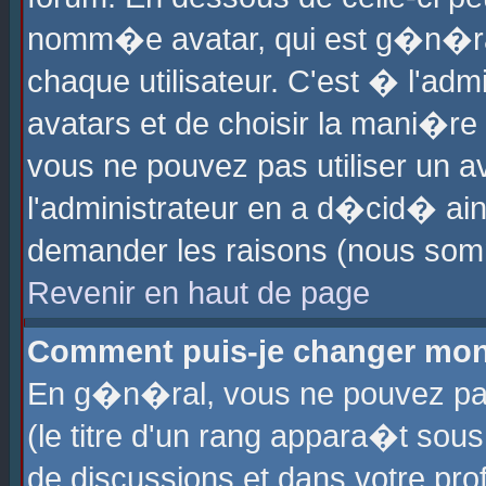
nomm�e avatar, qui est g�n�ra
chaque utilisateur. C'est � l'admi
avatars et de choisir la mani�re 
vous ne pouvez pas utiliser un av
l'administrateur en a d�cid� ain
demander les raisons (nous somm
Revenir en haut de page
Comment puis-je changer mon
En g�n�ral, vous ne pouvez pas 
(le titre d'un rang appara�t sous
de discussions et dans votre prof