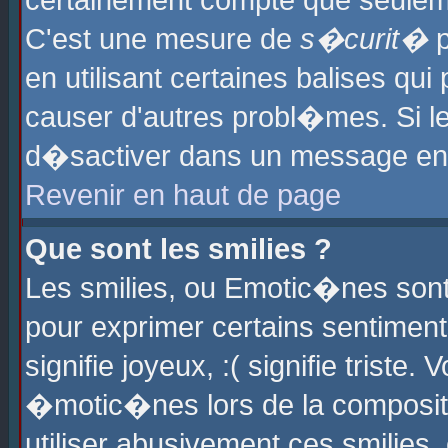
certainement compte que seuleme
C'est une mesure de
s�curit�
p
en utilisant certaines balises qu
causer d'autres probl�mes. Si l
d�sactiver dans un message en p
Revenir en haut de page
Que sont les smilies ?
Les smilies, ou Emotic�nes sont 
pour exprimer certains sentiments
signifie joyeux, :( signifie triste
�motic�nes lors de la composit
utiliser abusivement ces smilies,