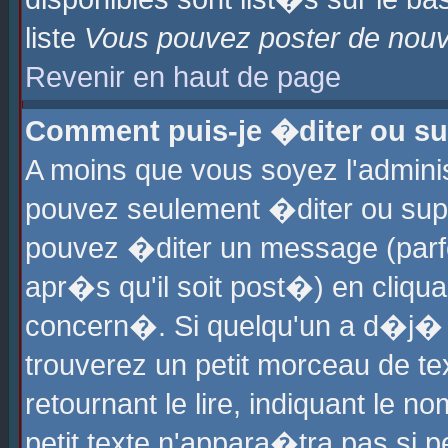
liste
Vous pouvez poster de nouve
Revenir en haut de page
Comment puis-je �diter ou s
A moins que vous soyez l'admini
pouvez seulement �diter ou sup
pouvez �diter un message (parf
apr�s qu'il soit post�) en cliqu
concern�. Si quelqu'un a d�j�
trouverez un petit morceau de t
retournant le lire, indiquant le 
petit texte n'appara�tra pas si 