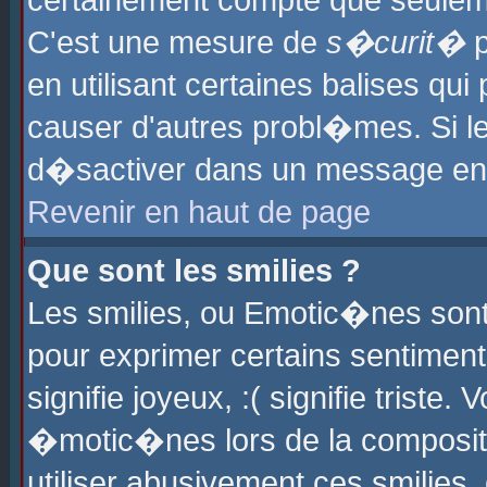
certainement compte que seuleme
C'est une mesure de
s�curit�
p
en utilisant certaines balises qu
causer d'autres probl�mes. Si l
d�sactiver dans un message en p
Revenir en haut de page
Que sont les smilies ?
Les smilies, ou Emotic�nes sont 
pour exprimer certains sentiments
signifie joyeux, :( signifie triste
�motic�nes lors de la composit
utiliser abusivement ces smilies,