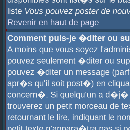
liste
Vous pouvez poster de nouve
Revenir en haut de page
Comment puis-je �diter ou s
A moins que vous soyez l'admini
pouvez seulement �diter ou sup
pouvez �diter un message (parf
apr�s qu'il soit post�) en cliqu
concern�. Si quelqu'un a d�j�
trouverez un petit morceau de t
retournant le lire, indiquant le 
petit texte n'appara�tra pas si 