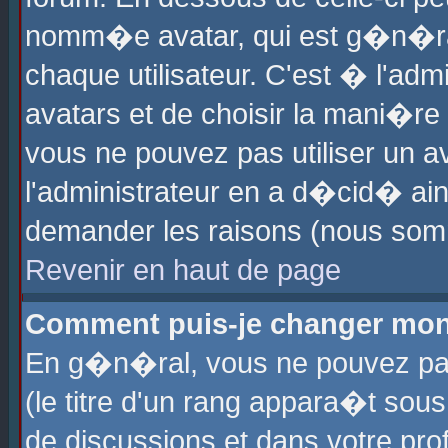
nomm�e avatar, qui est g�n�ra
chaque utilisateur. C'est � l'admi
avatars et de choisir la mani�re 
vous ne pouvez pas utiliser un av
l'administrateur en a d�cid� ain
demander les raisons (nous somm
Revenir en haut de page
Comment puis-je changer mon
En g�n�ral, vous ne pouvez pas 
(le titre d'un rang appara�t sous
de discussions et dans votre prof