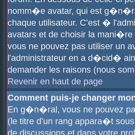
nomm�e avatar, qui est g�n�ra
chaque utilisateur. C'est � l'admi
avatars et de choisir la mani�re 
vous ne pouvez pas utiliser un av
l'administrateur en a d�cid� ain
demander les raisons (nous somm
Revenir en haut de page
Comment puis-je changer mon
En g�n�ral, vous ne pouvez pas 
(le titre d'un rang appara�t sous
de discussions et dans votre prof