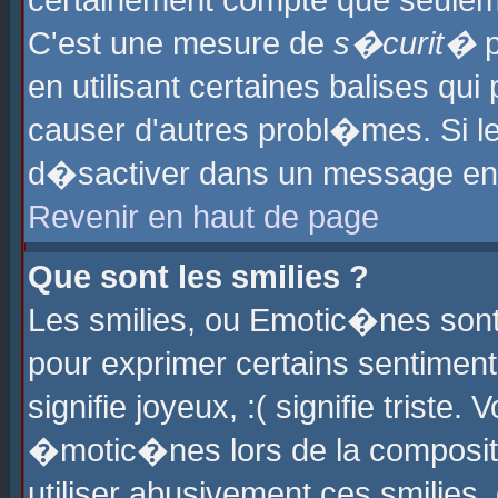
certainement compte que seuleme
C'est une mesure de
s�curit�
p
en utilisant certaines balises qu
causer d'autres probl�mes. Si l
d�sactiver dans un message en p
Revenir en haut de page
Que sont les smilies ?
Les smilies, ou Emotic�nes sont 
pour exprimer certains sentiments
signifie joyeux, :( signifie triste
�motic�nes lors de la composit
utiliser abusivement ces smilies,