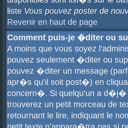
liste
Vous pouvez poster de nouve
Revenir en haut de page
Comment puis-je �diter ou s
A moins que vous soyez l'admini
pouvez seulement �diter ou sup
pouvez �diter un message (parf
apr�s qu'il soit post�) en cliqu
concern�. Si quelqu'un a d�j�
trouverez un petit morceau de t
retournant le lire, indiquant le 
petit texte n'appara�tra pas si 