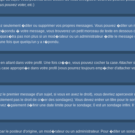
s pouvez voter, etc.
)
ez seulement �diter ou supprimer vos propres messages. Vous pouvez �diter un m
ondu � votre message, vous trouverez un petit morceau de texte en dessous de v
appara�tra pas non plus si un mod�rateur ou un administrateur �dite le message (i
 une fois que quelqu'un y a r�pondu.
n allant dans votre profil. Une fois cr��e, vous pouvez cocher la case
Attacher 
 case appropri�e dans votre profil (vous pourrez toujours emp�cher d'attacher vo
le premier message d'un sujet, si vous en avez le droit), vous devriez apercevoir
ablement pas le droit de cr�er des sondages). Vous devez entrer un titre pour le s
vez �galement d�finir une date limite pour le sondage; 0 est un sondage infini. Il 
 posteur d'origine, un mod�rateur ou un administrateur. Pour �diter un sondage, 