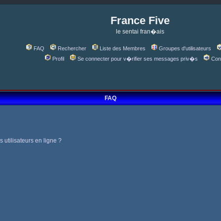
France Five
le sentai fran�ais
FAQ
Rechercher
Liste des Membres
Groupes d'utilisateurs
Profil
Se connecter pour v�rifier ses messages priv�s
Con
FAQ
 utilisateurs en ligne ?