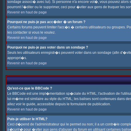
sondage associ� avec lui). Si personne n'a encore vot�, vous pouvez alors 
pourront l'�diter ou le supprimer, ceci pour �viter aux gens de truquer les s
Revenir en haut de page
Pourquoi ne puis-je pas acc�der � un forum ?
Certains forums peuvent limiter l'acc�s � certains utilisateurs ou groupes. Po
les contacter si vous le voulez.
Revenir en haut de page
Pourquoi ne puis-je pas voter dans un sondage ?
Seuls les utilisateurs enregistr�s peuvent voter dans un sondage (afin d'�vit
appropri�s.
Revenir en haut de page
Qu'est-ce que le BBCode ?
Le BBCode est une impl�mentation sp�ciale du HTML; l'activation de l'utilis
lui-m�me est similaire au style du HTML; les balises sont contenues dans des c
allez voir le guide, accessible depuis le formulaire de publication.
Revenir en haut de page
Puis-je utiliser le HTML?
Ceci d�pend de l'administrateur qui le permet ou non; il a un contr�le compl
s�curit�
pour �viter aux gens d'abuser du forum en utilisant certaines bali