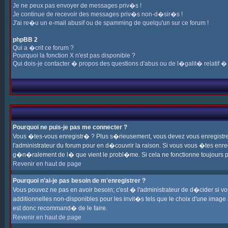
Je ne peux pas envoyer de messages priv�s !
Je continue de recevoir des messages priv�s non-d�sir�s !
J'ai re�u un e-mail abusif ou de spamming de quelqu'un sur ce forum !
phpBB 2
Qui a �crit ce forum ?
Pourquoi la fonction X n'est pas disponible ?
Qui dois-je contacter � propos des questions d'abus ou de l�galit� relatif �
Pourquoi ne puis-je pas me connecter ?
Vous �tes-vous enregistr� ? Plus s�rieusement, vous devez vous enregistrer 
l'administrateur du forum pour en d�couvrir la raison. Si vous vous �tes enre
g�n�ralement de l� que vient le probl�me. Si cela ne fonctionne toujours pas
Revenir en haut de page
Pourquoi n'ai-je pas besoin de m'enregistrer ?
Vous pouvez ne pas en avoir besoin; c'est � l'administrateur de d�cider si v
additionnelles non-disponibles pour les invit�s tels que le choix d'une image 
est donc recommand� de le faire.
Revenir en haut de page