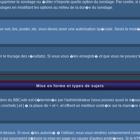
supprimer le sondage ou �diter n'importe quelle option du sondage. Par contre, s
ondages en modifiant les options au milieu de la dur�e du sondage.
ur voir, lire, poster, etc. vous devez avoir une autorisation sp�ciale. Seuls le mo
er le trucage des r�sultats). Si vous vous �tes enregistr� et que vous ne pouvez t
Mise en forme et types de sujets
ation du BBCode est d�termin�e par l'administrateur (vous pouvez aussi le d�sac
rochets [ et ] � la place de < et >, et offrent un meilleur contr�le sur la mani�r
et dessus. Si vous �tes autoris� � l'utiliser, vous vous rendrez certainement com
ses qui pourraient d�truire la mise en page ou causer d'autres probl�mes. Si le H