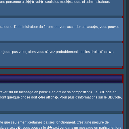
i une personne a d�j� vot�, seuls les mod�rateurs et administrateurs
d�rateur et l'administrateur du forum peuvent accorder cet acc�s; vous pouvez
oujours pas voter, alors vous n'avez probablement pas les droits d'acc�s
tiver sur un message en particulier lors de sa composition). Le BBCode en
e dont quelque chose doit �tre affich�. Pour plus d'informations sur le BBCode,
pte que seulement certaines balises fonctionnent. C'est une mesure de
TML est activ�, vous pouvez le d�sactiver dans un message en particulier lors