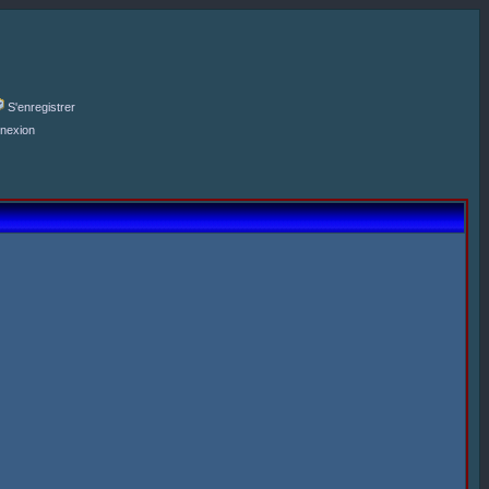
S'enregistrer
nexion