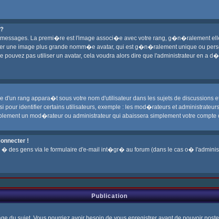
 ?
 des messages. La premi�re est l'image associ�e avec votre rang, g�n�ralement el
rouver une image plus grande nomm�e avatar, qui est g�n�ralement unique ou person
ne pouvez pas utiliser un avatar, cela voudra alors dire que l'administrateur en a 
 d'un rang appara�t sous votre nom d'utilisateur dans les sujets de discussions et 
ur identifier certains utilisateurs, exemple : les mod�rateurs et administrateurs 
obablement un mod�rateur ou administrateur qui abaissera simplement votre compte
connecter !
des gens via le formulaire d'e-mail int�gr� au forum (dans le cas o� l'administrate
Publication
page du sujet. Vous pourriez avoir besoin de vous enregistrer avant de pouvoir poste