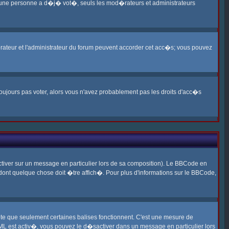
i une personne a d�j� vot�, seuls les mod�rateurs et administrateurs
d�rateur et l'administrateur du forum peuvent accorder cet acc�s; vous pouvez
oujours pas voter, alors vous n'avez probablement pas les droits d'acc�s
tiver sur un message en particulier lors de sa composition). Le BBCode en
e dont quelque chose doit �tre affich�. Pour plus d'informations sur le BBCode,
pte que seulement certaines balises fonctionnent. C'est une mesure de
TML est activ�, vous pouvez le d�sactiver dans un message en particulier lors