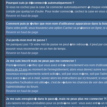
Pourquoi suis-je d�connect� automatiquement ?
Si vous ne cochez pas la case
Se connecter automatiquement � chaque visit
compte par quelqu'un d'autre. Pour rester connect�, cochez la case en vous 
Revenir en haut de page
Comment puis-je �viter que mon nom d'utilisateur apparaisse dans la liste 
Dans votre profil, vous trouverez une option
Cacher sa pr�sence en ligne
; si
Revenir en haut de page
J'ai perdu mon mot de passe !
Ne paniquez pas ! Si votre mot de passe ne peut �tre retrouv�, il peut par con
pouvoir vous reconnecter en un rien de temps.
Revenir en haut de page
Je me suis inscrit mais ne peux pas me connecter !
Premi�rement, v�rifiez que vous avez entr� correctement vos nom d'utilisateur
moins de 13 ans
au moment de l'enregistrement, alors vous devrez suivre les 
nouveaux enregistrements soient activ�s, soit par vous-m�me, soit par l'admi
vous avez re�u un e-mail, suivez alors les instructions qui s'y trouvent; si v
lesquelles l'activation est utilis�e, c'est de r�duire les chances de voir de
l'administrateur du forum.
Revenir en haut de page
Je me suis enregistr� dans le pass�, mais ne peux plus me connecter ?!
Les raisons les plus probables pour ce probl�me sont : vous avez entr� un no