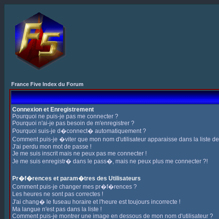
France Five Index du Forum
Connexion et Enregistrement
Pourquoi ne puis-je pas me connecter ?
Pourquoi n'ai-je pas besoin de m'enregistrer ?
Pourquoi suis-je d�connect� automatiquement ?
Comment puis-je �viter que mon nom d'utilisateur apparaisse dans la liste des
J'ai perdu mon mot de passe !
Je me suis inscrit mais ne peux pas me connecter !
Je me suis enregistr� dans le pass�, mais ne peux plus me connecter ?!
Pr�f�rences et param�tres des Utilisateurs
Comment puis-je changer mes pr�f�rences ?
Les heures ne sont pas correctes !
J'ai chang� le fuseau horaire et l'heure est toujours incorrecte !
Ma langue n'est pas dans la liste !
Comment puis-je montrer une image en dessous de mon nom d'utilisateur ?