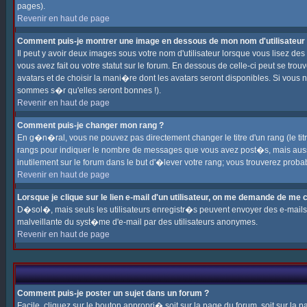
pages).
Revenir en haut de page
Comment puis-je montrer une image en dessous de mon nom d'utilisateur
Il peut y avoir deux images sous votre nom d'utilisateur lorsque vous lisez
vous avez fait ou votre statut sur le forum. En dessous de celle-ci peut se t
avatars et de choisir la mani�re dont les avatars seront disponibles. Si vous 
sommes s�r qu'elles seront bonnes !).
Revenir en haut de page
Comment puis-je changer mon rang ?
En g�n�ral, vous ne pouvez pas directement changer le titre d'un rang (le titre
rangs pour indiquer le nombre de messages que vous avez post�s, mais aussi po
inutilement sur le forum dans le but d'�lever votre rang; vous trouverez pr
Revenir en haut de page
Lorsque je clique sur le lien e-mail d'un utilisateur, on me demande de me 
D�sol�, mais seuls les utilisateurs enregistr�s peuvent envoyer des e-mails � 
malveillante du syst�me d'e-mail par des utilisateurs anonymes.
Revenir en haut de page
Comment puis-je poster un sujet dans un forum ?
Facile, cliquez sur le bouton appropri� soit sur la page du forum, soit sur la 