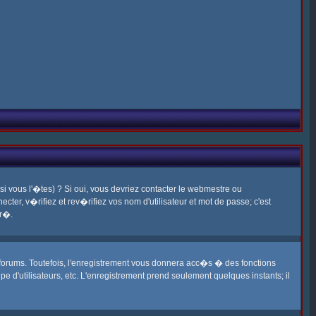
 vous l'�tes) ? Si oui, vous devriez contacter le webmestre ou
er, v�rifiez et rev�rifiez vos nom d'utilisateur et mot de passe; c'est
ur�.
 forums. Toutefois, l'enregistrement vous donnera acc�s � des fonctions
e d'utilisateurs, etc. L'enregistrement prend seulement quelques instants; il