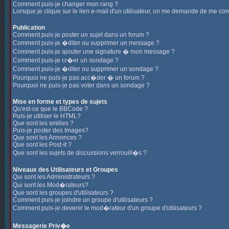
Comment puis-je changer mon rang ?
Lorsque je clique sur le lien e-mail d'un utilisateur, on me demande de me con
Publication
Comment puis-je poster un sujet dans un forum ?
Comment puis-je �diter ou supprimer un message ?
Comment puis-je ajouter une signature � mon message ?
Comment puis-je cr�er un sondage ?
Comment puis-je �diter ou supprimer un sondage ?
Pourquoi ne puis-je pas acc�der � un forum ?
Pourquoi ne puis-je pas voter dans un sondage ?
Mise en forme et types de sujets
Qu'est-ce que le BBCode ?
Puis-je utiliser le HTML?
Que sont les smilies ?
Puis-je poster des Images?
Que sont les Annonces ?
Que sont les Post-it ?
Que sont les sujets de discussions verrouill�s ?
Niveaux des Utilisateurs et Groupes
Qui sont les Administrateurs ?
Qui sont les Mod�rateurs?
Que sont les groupes d'utilisateurs ?
Comment puis-je joindre un groupe d'utilisateurs ?
Comment puis-je devenir le mod�rateur d'un groupe d'utilisateurs ?
Messagerie Priv�e