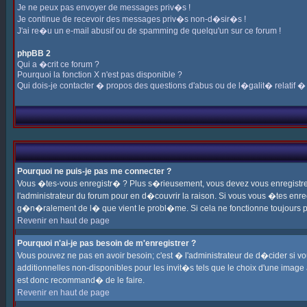
Je ne peux pas envoyer de messages priv�s !
Je continue de recevoir des messages priv�s non-d�sir�s !
J'ai re�u un e-mail abusif ou de spamming de quelqu'un sur ce forum !
phpBB 2
Qui a �crit ce forum ?
Pourquoi la fonction X n'est pas disponible ?
Qui dois-je contacter � propos des questions d'abus ou de l�galit� relatif �
Pourquoi ne puis-je pas me connecter ?
Vous �tes-vous enregistr� ? Plus s�rieusement, vous devez vous enregistrer 
l'administrateur du forum pour en d�couvrir la raison. Si vous vous �tes enre
g�n�ralement de l� que vient le probl�me. Si cela ne fonctionne toujours pas
Revenir en haut de page
Pourquoi n'ai-je pas besoin de m'enregistrer ?
Vous pouvez ne pas en avoir besoin; c'est � l'administrateur de d�cider si v
additionnelles non-disponibles pour les invit�s tels que le choix d'une image 
est donc recommand� de le faire.
Revenir en haut de page