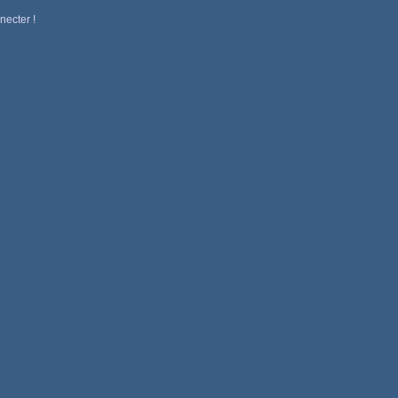
necter !