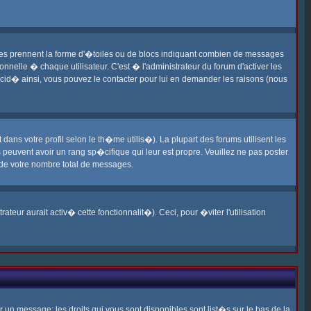
les prennent la forme d'�toiles ou de blocs indiquant combien de messages
nelle � chaque utilisateur. C'est � l'administrateur du forum d'activer les
d�cid� ainsi, vous pouvez le contacter pour lui en demander les raisons (nous
dans votre profil selon le th�me utilis�). La plupart des forums utilisent les
peuvent avoir un rang sp�cifique qui leur est propre. Veuillez ne pas poster
 de votre nombre total de messages.
ur aurait activ� cette fonctionnalit�). Ceci, pour �viter l'utilisation
r un message; les droits qui vous sont disponibles sont list�s sur le bas de la