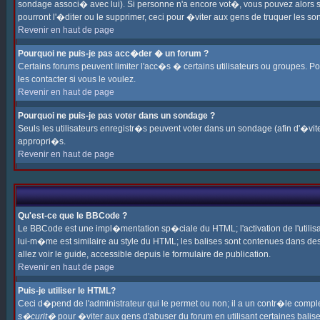
sondage associ� avec lui). Si personne n'a encore vot�, vous pouvez alors 
pourront l'�diter ou le supprimer, ceci pour �viter aux gens de truquer les s
Revenir en haut de page
Pourquoi ne puis-je pas acc�der � un forum ?
Certains forums peuvent limiter l'acc�s � certains utilisateurs ou groupes. Po
les contacter si vous le voulez.
Revenir en haut de page
Pourquoi ne puis-je pas voter dans un sondage ?
Seuls les utilisateurs enregistr�s peuvent voter dans un sondage (afin d'�vit
appropri�s.
Revenir en haut de page
Qu'est-ce que le BBCode ?
Le BBCode est une impl�mentation sp�ciale du HTML; l'activation de l'utilis
lui-m�me est similaire au style du HTML; les balises sont contenues dans des c
allez voir le guide, accessible depuis le formulaire de publication.
Revenir en haut de page
Puis-je utiliser le HTML?
Ceci d�pend de l'administrateur qui le permet ou non; il a un contr�le compl
s�curit�
pour �viter aux gens d'abuser du forum en utilisant certaines bali