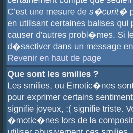
certainement compte que seuleme
C'est une mesure de
s�curit�
p
en utilisant certaines balises qu
causer d'autres probl�mes. Si l
d�sactiver dans un message en p
Revenir en haut de page
Que sont les smilies ?
Les smilies, ou Emotic�nes sont 
pour exprimer certains sentiments
signifie joyeux, :( signifie triste
�motic�nes lors de la composit
utiliser abusivement ces smilies,