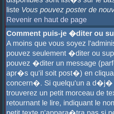
liste
Vous pouvez poster de nouve
Revenir en haut de page
Comment puis-je �diter ou s
A moins que vous soyez l'admini
pouvez seulement �diter ou sup
pouvez �diter un message (parf
apr�s qu'il soit post�) en cliqu
concern�. Si quelqu'un a d�j�
trouverez un petit morceau de t
retournant le lire, indiquant le 
petit texte n'appara�tra pas si 