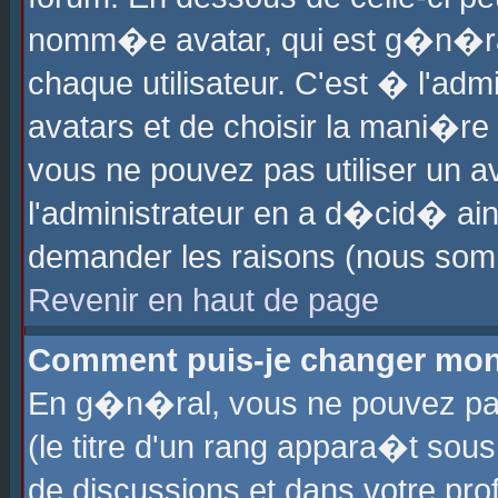
nomm�e avatar, qui est g�n�ra
chaque utilisateur. C'est � l'admi
avatars et de choisir la mani�re 
vous ne pouvez pas utiliser un av
l'administrateur en a d�cid� ain
demander les raisons (nous somm
Revenir en haut de page
Comment puis-je changer mon
En g�n�ral, vous ne pouvez pas 
(le titre d'un rang appara�t sous
de discussions et dans votre prof