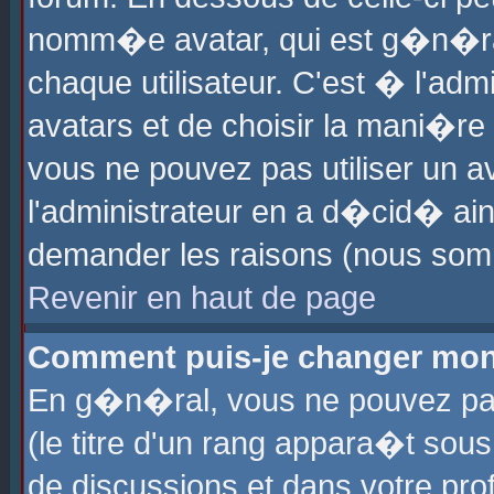
nomm�e avatar, qui est g�n�ra
chaque utilisateur. C'est � l'admi
avatars et de choisir la mani�re 
vous ne pouvez pas utiliser un av
l'administrateur en a d�cid� ain
demander les raisons (nous somm
Revenir en haut de page
Comment puis-je changer mon
En g�n�ral, vous ne pouvez pas 
(le titre d'un rang appara�t sous
de discussions et dans votre prof