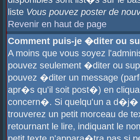
liste
Vous pouvez poster de nouve
Revenir en haut de page
Comment puis-je �diter ou s
A moins que vous soyez l'admini
pouvez seulement �diter ou sup
pouvez �diter un message (parf
apr�s qu'il soit post�) en cliqu
concern�. Si quelqu'un a d�j�
trouverez un petit morceau de t
retournant le lire, indiquant le 
petit texte n'appara�tra pas si 