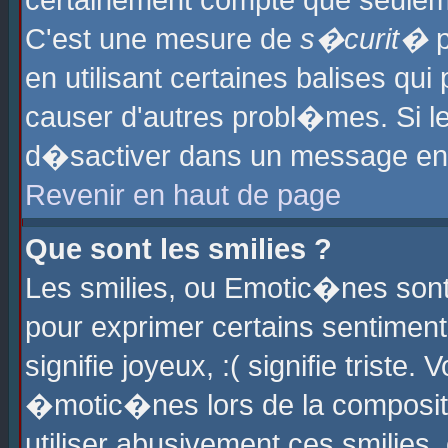
certainement compte que seuleme
C'est une mesure de
s�curit�
p
en utilisant certaines balises qu
causer d'autres probl�mes. Si l
d�sactiver dans un message en p
Revenir en haut de page
Que sont les smilies ?
Les smilies, ou Emotic�nes sont 
pour exprimer certains sentiments
signifie joyeux, :( signifie triste
�motic�nes lors de la composit
utiliser abusivement ces smilies,