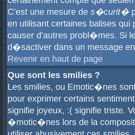
certainement compte que seuleme
C'est une mesure de
s�curit�
p
en utilisant certaines balises qu
causer d'autres probl�mes. Si l
d�sactiver dans un message en p
Revenir en haut de page
Que sont les smilies ?
Les smilies, ou Emotic�nes sont 
pour exprimer certains sentiments
signifie joyeux, :( signifie triste
�motic�nes lors de la composit
utiliser abusivement ces smilies,