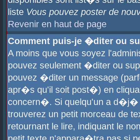
liste
Vous pouvez poster de nouve
Revenir en haut de page
Comment puis-je �diter ou s
A moins que vous soyez l'admini
pouvez seulement �diter ou sup
pouvez �diter un message (parf
apr�s qu'il soit post�) en cliqu
concern�. Si quelqu'un a d�j�
trouverez un petit morceau de t
retournant le lire, indiquant le 
petit texte n'appara�tra pas si 