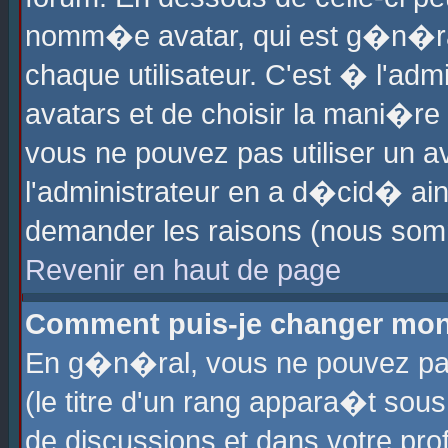
nomm�e avatar, qui est g�n�ra
chaque utilisateur. C'est � l'admi
avatars et de choisir la mani�re 
vous ne pouvez pas utiliser un av
l'administrateur en a d�cid� ain
demander les raisons (nous somm
Revenir en haut de page
Comment puis-je changer mon
En g�n�ral, vous ne pouvez pas 
(le titre d'un rang appara�t sous
de discussions et dans votre prof