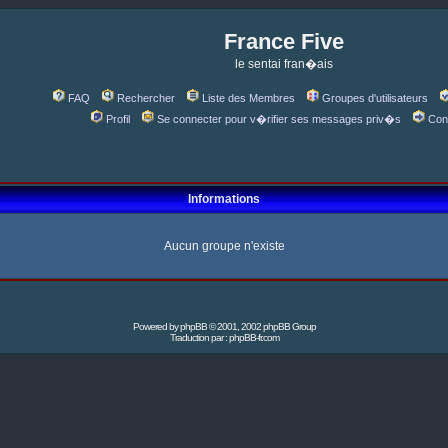
France Five
le sentai fran�ais
FAQ
Rechercher
Liste des Membres
Groupes d'utilisateurs
Profil
Se connecter pour v�rifier ses messages priv�s
Con
Informations
Aucun groupe n'existe
Powered by
phpBB
© 2001, 2002 phpBB Group
Traduction par :
phpBB-fr.com