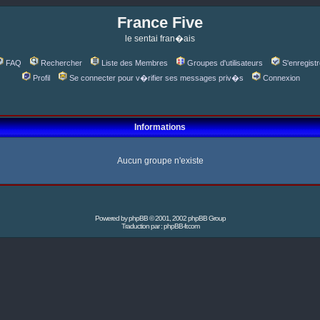
France Five
le sentai fran�ais
FAQ
Rechercher
Liste des Membres
Groupes d'utilisateurs
S'enregistr
Profil
Se connecter pour v�rifier ses messages priv�s
Connexion
Informations
Aucun groupe n'existe
Powered by
phpBB
© 2001, 2002 phpBB Group
Traduction par :
phpBB-fr.com