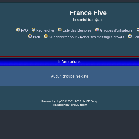
France Five
le sentai fran�ais
FAQ
Rechercher
Liste des Membres
Groupes d'utilisateurs
Profil
Se connecter pour v�rifier ses messages priv�s
Con
Informations
Aucun groupe n'existe
Powered by
phpBB
© 2001, 2002 phpBB Group
Traduction par :
phpBB-fr.com