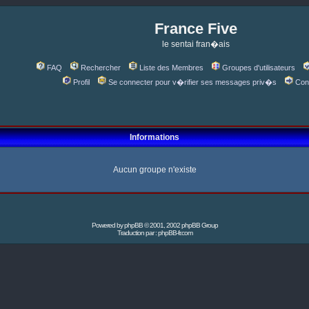
France Five
le sentai fran�ais
FAQ
Rechercher
Liste des Membres
Groupes d'utilisateurs
Profil
Se connecter pour v�rifier ses messages priv�s
Con
Informations
Aucun groupe n'existe
Powered by
phpBB
© 2001, 2002 phpBB Group
Traduction par :
phpBB-fr.com