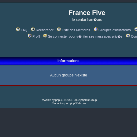
France Five
le sentai fran�ais
FAQ
Rechercher
Liste des Membres
Groupes d'utilisateurs
Profil
Se connecter pour v�rifier ses messages priv�s
Con
Informations
Aucun groupe n'existe
Powered by
phpBB
© 2001, 2002 phpBB Group
Traduction par :
phpBB-fr.com