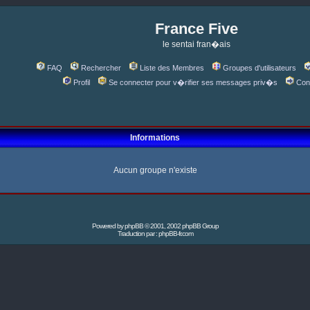
France Five
le sentai fran�ais
FAQ
Rechercher
Liste des Membres
Groupes d'utilisateurs
Profil
Se connecter pour v�rifier ses messages priv�s
Con
Informations
Aucun groupe n'existe
Powered by
phpBB
© 2001, 2002 phpBB Group
Traduction par :
phpBB-fr.com