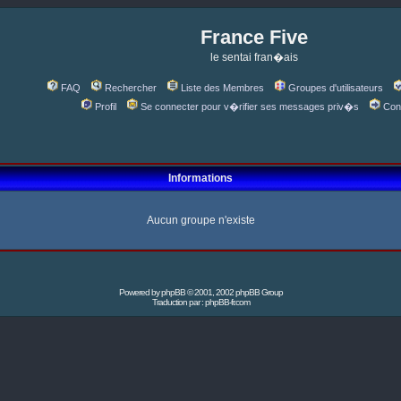
France Five
le sentai fran�ais
FAQ
Rechercher
Liste des Membres
Groupes d'utilisateurs
Profil
Se connecter pour v�rifier ses messages priv�s
Con
Informations
Aucun groupe n'existe
Powered by
phpBB
© 2001, 2002 phpBB Group
Traduction par :
phpBB-fr.com